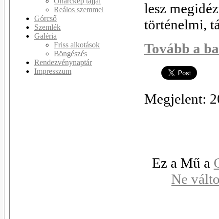
Önarckép tájjal
lesz megidézv
Reálos szemmel
Górcső
történelmi, t
Szemlék
Galéria
Friss alkotások
Tovább a ba
Böngészés
Rendezvénynaptár
Impresszum
Megjelent: 
Ez a Mű a
Ne vált