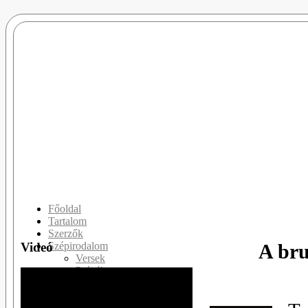
Főoldal
Tartalom
Szerzők
Videó
A bru
Szépirodalom
Versek
Prózák
Drámák
Slam Poetry
Publicisztikák