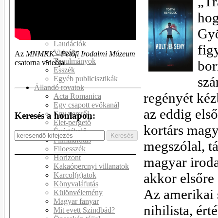
„Tr
Kötetek
hog
Kritikák
Recenziók
Gyö
Interjúk
Laudációk
fig
Videók
Az
MNMKK - Petőfi Irodalmi Múzeum
Tanulmányok
bor
csatorna videója
Esszék
szá
Egyéb publicisztikák
Állandó rovatok
regényét kézb
Acta Romanica
Egy csapott evőkanál
az eddig első
Egy versről
Keresés a honlapon:
Élet-pergető
kortárs magy
Évértékelő
Filmaláfutás
megszólal, t
Filoesszék
Horizont
magyar iroda
Kakaópercnyi villanatok
akkor elsőre
Karcol(g)atok
Könyvaláfutás
Az amerikai 
Különvélemény
Magyar fanyar
nihilista, ér
Mit evett Szindbád?