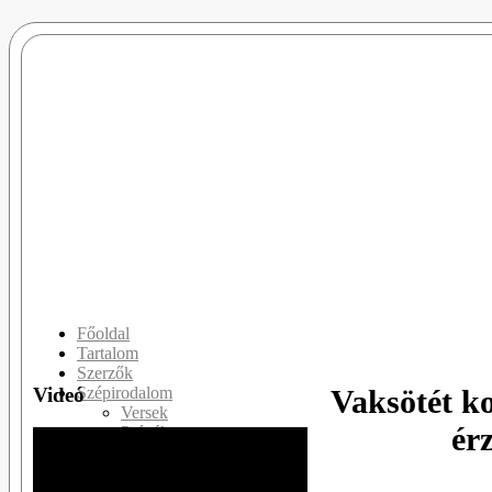
Főoldal
Tartalom
Szerzők
Videó
Vaksötét k
Szépirodalom
Versek
ér
Prózák
Drámák
Slam Poetry
Publicisztikák