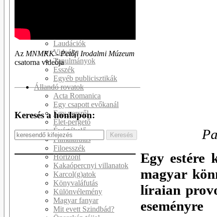
Kötetek
Kritikák
Recenziók
Interjúk
Laudációk
Videók
Az
MNMKK - Petőfi Irodalmi Múzeum
Tanulmányok
csatorna videója
Esszék
Egyéb publicisztikák
Állandó rovatok
Acta Romanica
Egy csapott evőkanál
Egy versről
Keresés a honlapon:
Élet-pergető
Évértékelő
Pa
Filmaláfutás
Filoesszék
Egy estére 
Horizont
Kakaópercnyi villanatok
magyar könn
Karcol(g)atok
Könyvaláfutás
líraian prov
Különvélemény
Magyar fanyar
eseményre 
Mit evett Szindbád?