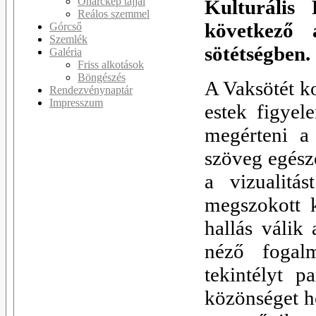
Önarckép tájjal
Kulturális 
Reálos szemmel
következő 
Górcső
Szemlék
sötétségben.
Galéria
Friss alkotások
Böngészés
A Vaksötét k
Rendezvénynaptár
Impresszum
estek figyel
megérteni a 
szöveg egész
a vizualitá
megszokott 
hallás válik
néző fogal
tekintélyt p
közönséget ho