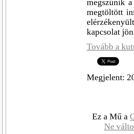
megszűnik a 
megtöltött i
elérzékenyül
kapcsolat jön
Tovább a kuts
Megjelent: 2
Ez a Mű a
C
Ne válto