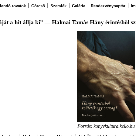
llandó rovatok
Górcső
Szemlék
Galéria
Rendezvénynaptár
Im
ját a hit állja ki” — Halmai Tamás Hány érintésből sz
Forrás: konyvkultura.kello.hu