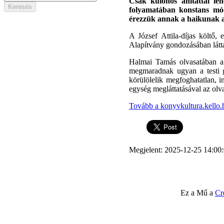
Csak különös áhítattal le
folyamatában konstans módo
érezzük annak a haikunak az
A József Attila-díjas költő,
Alapítvány gondozásában látt
Halmai Tamás olvasatában a c
megmaradnak ugyan a testi g
körülölelik megfoghatatlan, i
egység megláttatásával az olva
Tovább a konyvkultura.kello.
Megjelent: 2025-12-25 14:00
Ez a Mű a
Cr