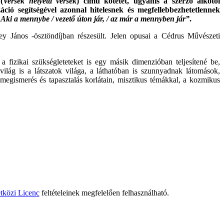
(
Versek helyetti versek
) című kötetét, ugyanis a szerző alkotói
áció segítségével azonnal hitelesnek és megfellebbezhetetlennek
Aki a mennybe / vezető úton jár, / az már a mennyben jár”
.
rey János -ösztöndíjban részesült. Jelen opusai a Cédrus Művészeti
 fizikai szükségleteteket is egy másik dimenzióban teljesítené be,
lág is a látszatok világa, a láthatóban is szunnyadnak látomások,
 megismerés és tapasztalás korlátain, misztikus témákkal, a kozmikus
tközi Licenc
feltételeinek megfelelően felhasználható.