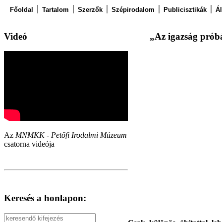
Főoldal
Tartalom
Szerzők
Szépirodalom
Publicisztikák
Á
Videó
„Az igazság próbá
Az
MNMKK - Petőfi Irodalmi Múzeum
csatorna videója
Keresés a honlapon: