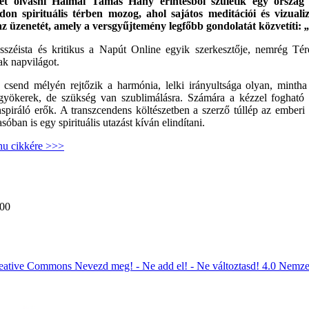
het olvasni Halmai Tamás Hány érintésből születik egy ország 
n spirituális térben mozog, ahol sajátos meditációi és vizualiz
 üzenetét, amely a versgyűjtemény legfőbb gondolatát közvetíti:
„
 esszéista és kritikus a Napút Online egyik szerkesztője, nemrég Té
ak napvilágot.
send mélyén rejtőzik a harmónia, lelki irányultsága olyan, mintha a
yökerek, de szükség van szublimálásra. Számára a kézzel fogható vi
nspiráló erők. A transzcendens költészetben a szerző túllép az emberi
sóban is egy spirituális utazást kíván elindítani.
hu cikkére >>>
:00
eative Commons Nevezd meg! - Ne add el! - Ne változtasd! 4.0 Nemze