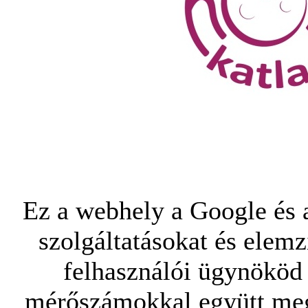
Ez a webhely a Google és a
szolgáltatásokat és elemz
felhasználói ügynököd 
mérőszámokkal együtt mego