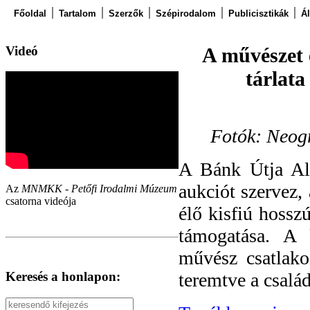
Főoldal
Tartalom
Szerzők
Szépirodalom
Publicisztikák
Á
Videó
A művészet 
tárlata
Fotók: Neog
A Bánk Útja Ala
aukciót szervez,
Az
MNMKK - Petőfi Irodalmi Múzeum
csatorna videója
élő kisfiú hosszú
támogatása. A 
művész csatlako
Keresés a honlapon:
teremtve a család