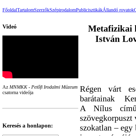
Főoldal
Tartalom
Szerzők
Szépirodalom
Publicisztikák
Állandó rovatok
Videó
Metafizikai
István Lo
Régen várt es
Az
MNMKK - Petőfi Irodalmi Múzeum
csatorna videója
barátainak Ke
A Nílus című
szövegkorpuszt 
Keresés a honlapon:
szokatlan – egy 