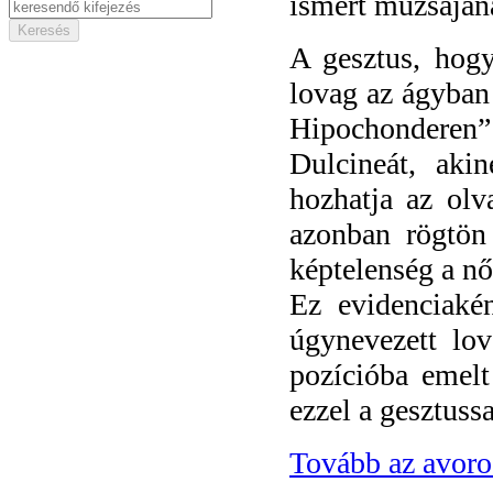
ismert múzsájána
A gesztus, hogy
lovag az ágyban 
Hipochonderen
Dulcineát, akine
hozhatja az olv
azonban rögtön 
képtelenség a nő
Ez evidenciaké
úgynevezett lo
pozícióba emelt
ezzel a gesztuss
Tovább az avoro