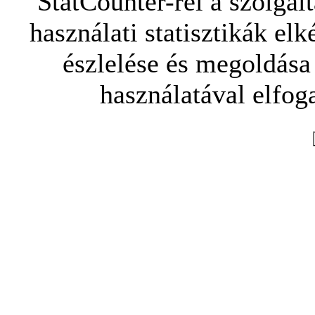
StatCounter-rel a szolgál
használati statisztikák elk
észlelése és megoldása
használatával elfoga