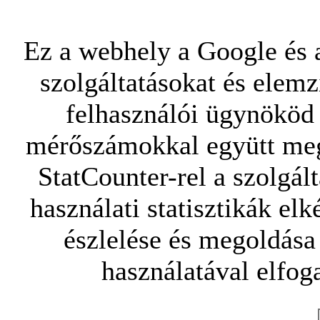
Ez a webhely a Google és a
szolgáltatásokat és elemz
felhasználói ügynököd 
mérőszámokkal együtt mego
StatCounter-rel a szolgál
használati statisztikák elk
észlelése és megoldása
használatával elfoga