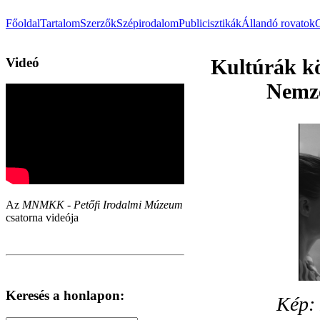
Főoldal
Tartalom
Szerzők
Szépirodalom
Publicisztikák
Állandó rovatok
Videó
Kultúrák kö
Nemze
Az
MNMKK - Petőfi Irodalmi Múzeum
csatorna videója
Keresés a honlapon:
Kép: 