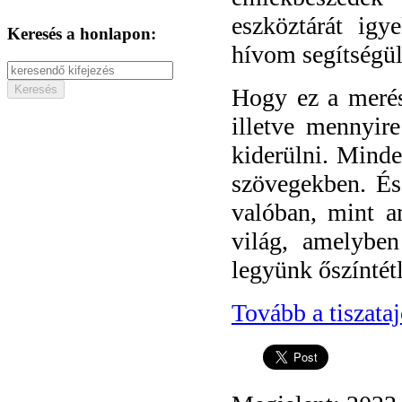
eszköztárát igy
Keresés a honlapon:
hívom segítségül
Hogy ez a merész
illetve mennyir
kiderülni. Minde
szövegekben. És
valóban, mint a
világ, amelybe
legyünk őszíntét
Tovább a tiszata