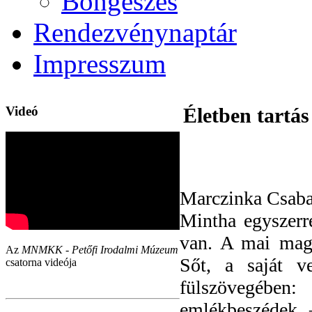
Böngészés
Rendezvénynaptár
Impresszum
Videó
Életben tart
Marczinka Csaba 
Mintha egyszerr
van. A mai mag
Az
MNMKK - Petőfi Irodalmi Múzeum
Sőt, a saját v
csatorna videója
fülszövegébe
emlékbeszédek –