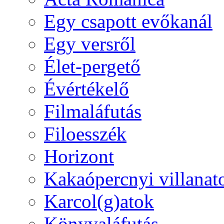
Egy csapott evőkanál
Egy versről
Élet-pergető
Évértékelő
Filmaláfutás
Filoesszék
Horizont
Kakaópercnyi villanat
Karcol(g)atok
Könyvaláfutás