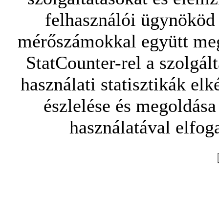
felhasználói ügynököd 
mérőszámokkal együtt mego
StatCounter-rel a szolgál
használati statisztikák elk
észlelése és megoldása
használatával elfoga