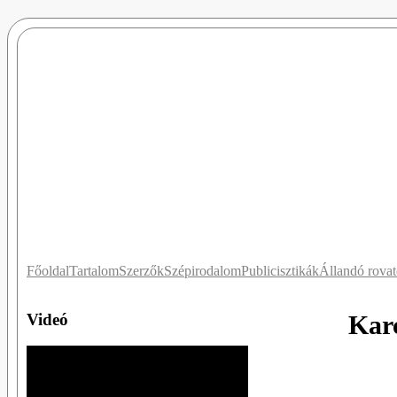
Főoldal
Tartalom
Szerzők
Szépirodalom
Publicisztikák
Állandó rova
Videó
Karc