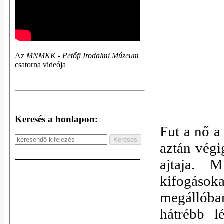
Az
MNMKK - Petőfi Irodalmi Múzeum
csatorna videója
Keresés a honlapon:
Fut a nő a
aztán végi
ajtaja. 
kifogáso
megállób
hátrébb 