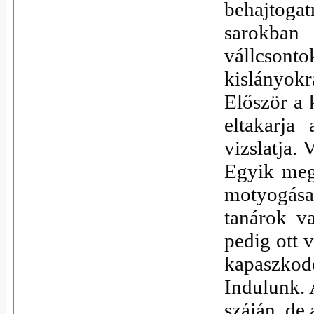
behajtogat
sarokban
vállcsont
kislányok
Először a 
eltakarja
vizslatja. 
Egyik megá
motyogása
tanárok v
pedig ott 
kapaszkodó
Indulunk. 
száján, de