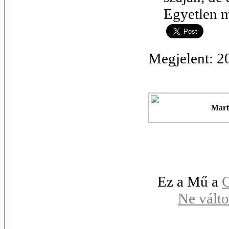
Egyetlen m
Megjelent: 2
Mart
Ez a Mű a
C
Ne válto