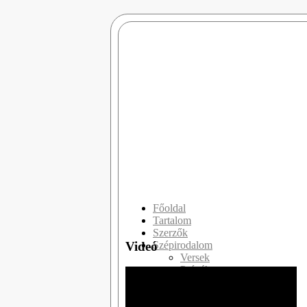
Főoldal
Tartalom
Szerzők
Videó
Szépirodalom
Versek
Prózák
Drámák
Slam Poetry
Publicisztikák