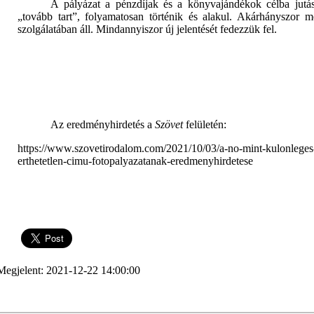
A pályázat a pénzdíjak és a könyvajándékok célba jutásá
„tovább tart”, folyamatosan történik és alakul. Akárhányszor m
szolgálatában áll. Mindannyiszor új jelentését fedezzük fel.
Az eredményhirdetés a
Szövet
felületén:
https://www.szovetirodalom.com/2021/10/03/a-no-mint-kulonleges
erthetetlen-cimu-fotopalyazatanak-eredmenyhirdetese
Megjelent: 2021-12-22 14:00:00