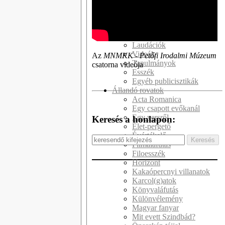
Kötetek
Kritikák
Recenziók
Interjúk
Laudációk
Videók
Az
MNMKK - Petőfi Irodalmi Múzeum
Tanulmányok
csatorna videója
Esszék
Egyéb publicisztikák
Állandó rovatok
Acta Romanica
Egy csapott evőkanál
Egy versről
Keresés a honlapon:
Élet-pergető
Évértékelő
Filmaláfutás
Filoesszék
Horizont
Kakaópercnyi villanatok
Karcol(g)atok
Könyvaláfutás
Különvélemény
Magyar fanyar
Mit evett Szindbád?