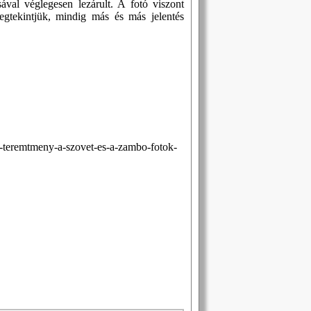
val véglegesen lezárult. A fotó viszont
egtekintjük, mindig más és más jelentés
-teremtmeny-a-szovet-es-a-zambo-fotok-