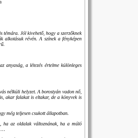
a
is témára. Jól kivehető, hogy a szerzőknek
ták alkotásuk révén. A színek a fényképen
rű.
z anyaság, a létezés értelme különleges
ívás nélküli helyzet. A borostyán vadon nő,
, akar falakat is eltakar, de a könyvek is
agy még teljesen csukott állapotban.
ne, ha az oldalak változnának, ha a múló
n …