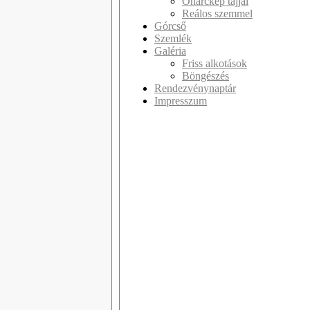
Önarckép tájjal
Reálos szemmel
Górcső
Szemlék
Galéria
Friss alkotások
Böngészés
Rendezvénynaptár
Impresszum