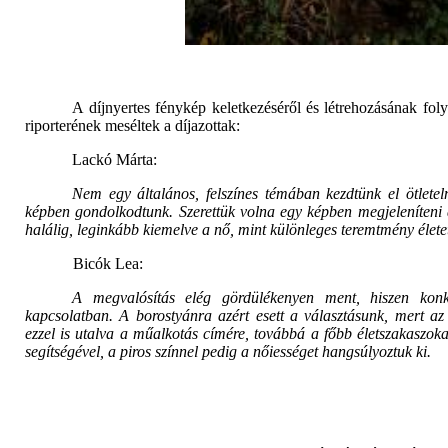
A díjnyertes fénykép keletkezéséről és létrehozásának fol
riporterének meséltek a díjazottak:
Lackó Márta:
Nem egy általános, felszínes témában kezdtünk el ötlete
képben gondolkodtunk. Szerettük volna egy képben megjeleníteni a 
halálig, leginkább kiemelve a nő, mint különleges teremtmény élet
Bicók Lea:
A megvalósítás elég gördülékenyen ment, hiszen konkr
kapcsolatban. A borostyánra azért esett a választásunk, mert az 
ezzel is utalva a műalkotás címére, továbbá a főbb életszakaszoka
segítségével, a piros színnel pedig a nőiességet hangsúlyoztuk ki.