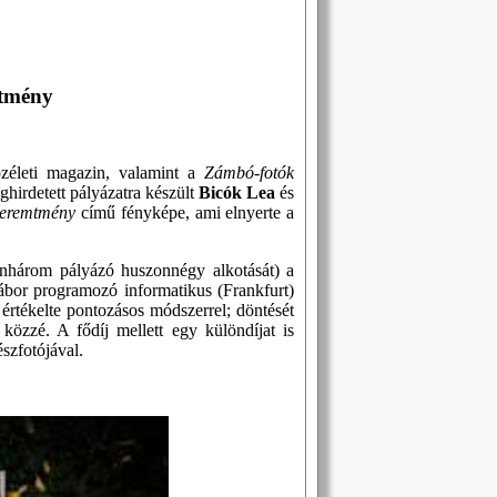
mtmény
özéleti magazin, valamint a
Zámbó-fotók
hirdetett pályázatra készült
Bicók Lea
és
teremtmény
című fényképe, ami elnyerte a
enhárom pályázó huszonnégy alkotását) a
bor programozó informatikus (Frankfurt)
értékelte pontozásos módszerrel; döntését
özzé. A fődíj mellett egy különdíjat is
szfotójával.