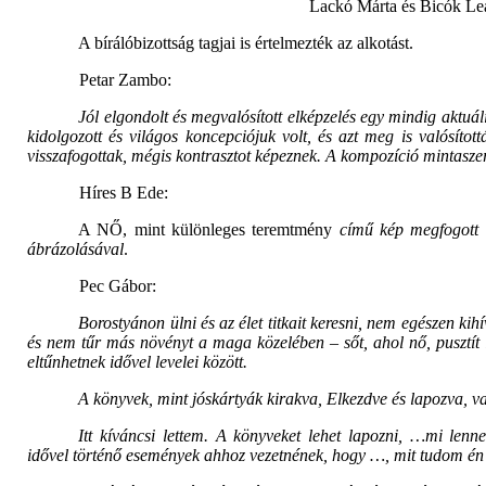
Lackó Márta és Bicók Le
A bírálóbizottság tagjai is értelmezték az alkotást.
Petar Zambo:
Jól elgondolt és megvalósított elképzelés egy mindig aktuál
kidolgozott és világos koncepciójuk volt, és azt meg is valósítot
visszafogottak, mégis kontrasztot képeznek. A kompozíció mintasze
Híres B Ede:
A NŐ, mint különleges teremtmény
című kép megfogott a
ábrázolásával
.
Pec Gábor:
Borostyánon ülni és az élet titkait keresni, nem egészen kih
és nem tűr más növényt a maga közelében – sőt, ahol nő, pusztít is
eltűnhetnek idővel levelei között.
A könyvek, mint jóskártyák kirakva, Elkezdve és lapozva, v
Itt kíváncsi lettem. A könyveket lehet lapozni, …mi len
idővel történő események ahhoz vezetnének, hogy …, mit tudom é