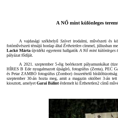
A NŐ mint különleges tere
A vajdasági székhelyű
Szövet
irodalmi, művészeti és k
fotóművészeti témájú honlap által
Érthetetlen
címmel, júliusban meg
Lackó Márta
újvidéki egyetemi hallgatók
A Nő mint különleges 
pályázat fődíját.
A 2021. szeptember 5-éig beérkezett pályamunkákat (tiz
HÍRES B Ede nyugalmazott újságíró, fotográfus (Zenta), PEC Gá
és Petar ZAMBO fotográfus (Zombor) összetételű bírálóbizottság 
szeptember 30-án hozta meg, amit a magazin október 3-án tett k
kiosztott, amelyet
Garai Bálint
érdemelt ki Érthetetlen2 című művé