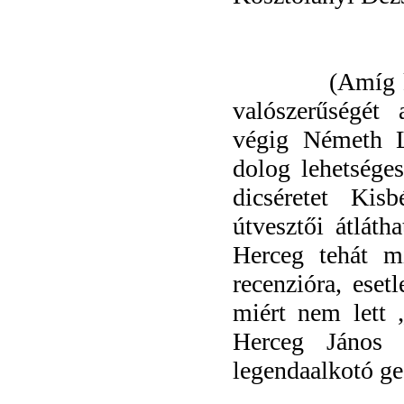
(Amíg 
valószerűségét
végig Németh L
dolog lehetséges
dicséretet Kis
útvesztői átláth
Herceg tehát m
recenzióra, eset
miért nem lett 
Herceg János e
legendaalkotó ge