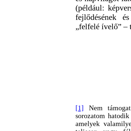
(például: képve
fejlődésének é
„felfelé ívelő” –
[1]
Nem támogatott
sorozatom hatodik
amelyek valamilye