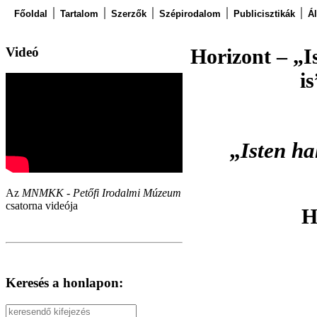
Főoldal
Tartalom
Szerzők
Szépirodalom
Publicisztikák
Á
Videó
Horizont – „I
i
„
Isten ha
Az
MNMKK - Petőfi Irodalmi Múzeum
csatorna videója
H
Keresés a honlapon: