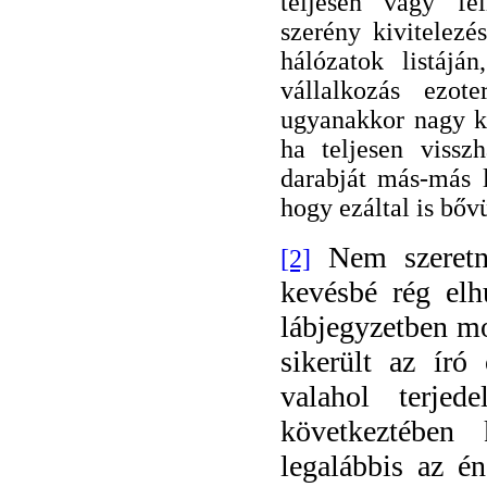
teljesen vagy fé
szerény kivitelezé
hálózatok listájá
vállalkozás ezote
ugyanakkor nagy ká
ha teljesen viss
darabját más-más 
hogy ezáltal is bőv
Nem szeretné
[2]
kevésbé rég elh
lábjegyzetben m
sikerült az író
valahol terje
következtében 
legalábbis az é