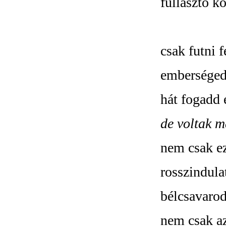
fullasztó k
csak futni 
emberséged
hát fogadd
de voltak m
nem csak ez 
rosszindula
bélcsavaro
nem csak a