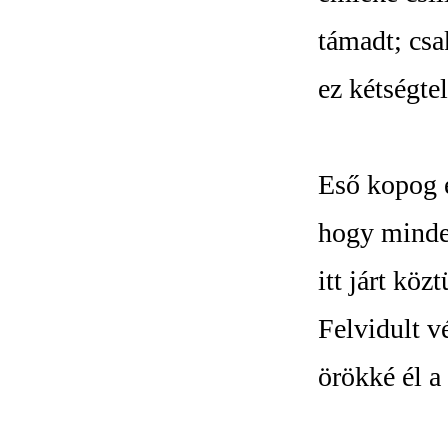
támadt; cs
ez kétségte
Eső kopog é
hogy minden
itt járt köz
Felvidult v
örökké él a