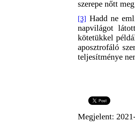
szerepe nőtt meg
Hadd ne emlí
[3]
napvilágot láto
kötetükkel példá
aposztrofáló sze
teljesítménye ne
Megjelent: 2021