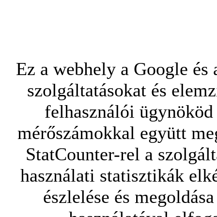
Ez a webhely a Google és a
szolgáltatásokat és elemz
felhasználói ügynököd 
mérőszámokkal együtt mego
StatCounter-rel a szolgál
használati statisztikák elk
észlelése és megoldása