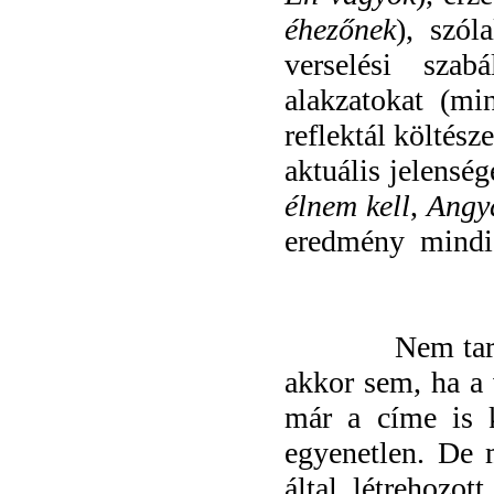
éhezőnek
), szól
verselési szabá
alakzatokat (m
reflektál költés
aktuális jelensé
élnem kell
,
Angy
eredmény
mind
Nem tar
akkor sem, ha a 
már a címe is k
egyenetlen. De 
által létrehozot