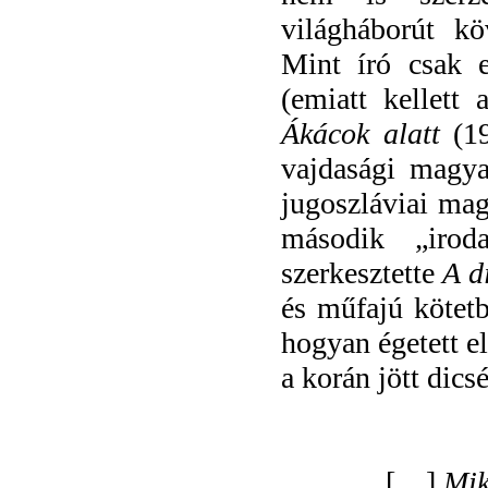
világháborút k
Mint író csak e
(emiatt kellett
Ákácok alatt
(19
vajdasági magya
jugoszláviai mag
második „irod
szerkesztette
A d
és műfajú kötetb
hogyan égetett el
a korán jött dicsé
„[…]
Mik