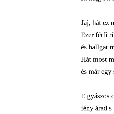
Jaj, hát ez
Ezer férfi r
és hallgat m
Hát most m
és már egy 
E gyászos c
fény árad s