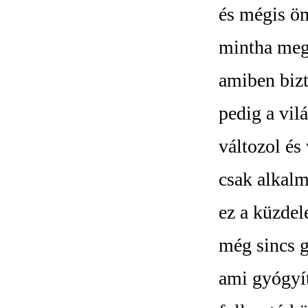
és mégis öm
mintha meg
amiben biz
pedig a vil
változol és
csak alkalm
ez a küzdel
még sincs 
ami gyógyít