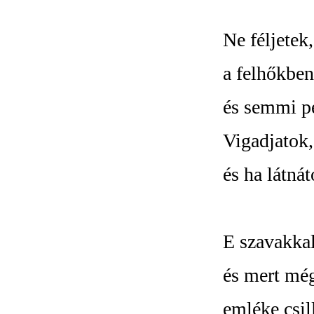
Ne féljetek,
a felhőkben
és semmi p
Vigadjatok
és ha látná
E szavakkal 
és mert még
emléke csil