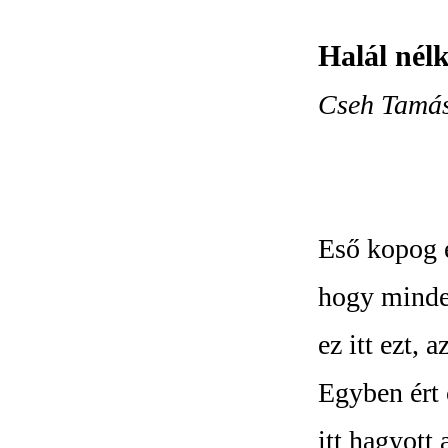
Halál nél
Cseh Tamás 
Eső kopog é
hogy minden
ez itt ezt, a
Egyben ért
itt hagyott