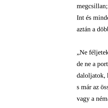
megcsillan; 
Int és minde
aztán a döb
„Ne féljete
de ne a port
daloljatok,
s már az ös
vagy a ném