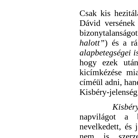
Csak kis hezitál
Dávid versének
bizonytalanságo
halott”
) és a rá
alapbetegségei i
hogy ezek után
kicímkézése mia
címéül adni, hane
Kisbéry-jelenség
Kisbér
napvilágot a 
nevelkedett, és 
nem is szerze