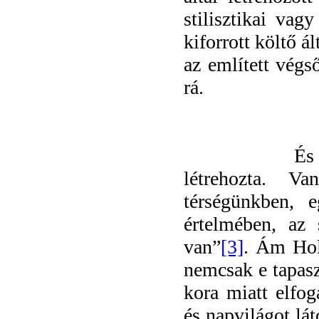
stilisztikai vag
kiforrott költő á
az említett végs
rá.
És 
létrehozta. V
térségünkben, e
értelmében, az
van”
[3]
. Ám Holc
nemcsak e tapaszt
kora miatt elfog
és napvilágot lát