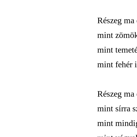
Részeg ma é
mint zömök
mint temet
mint fehér 
Részeg ma é
mint sírra 
mint mindig