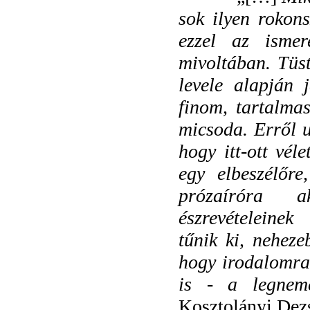
sok ilyen rokon
ezzel az ismer
mivoltában. Tüs
levele alapján 
finom, tartalma
micsoda. Erről 
hogy itt-ott vél
egy elbeszélőre
prózaíróra ak
észrevételeinek
tűnik ki, neheze
hogy irodalomra
is - a legneme
Kosztolányi Dezs