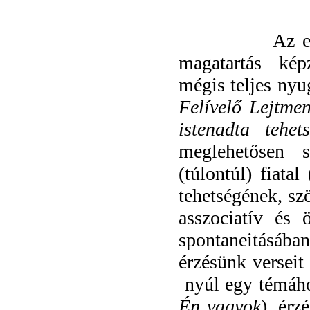
Az e
magatartás kép
mégis teljes ny
Felívelő Lejtmen
istenadta tehet
meglehetősen 
(túlontúl) fiatal
tehetségének, szö
asszociatív és 
spontaneitásában
érzésünk verseit
nyúl egy témáho
Én vagyok
), érzé