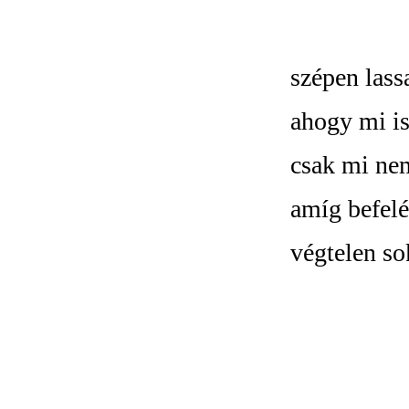
szépen lass
ahogy mi is
csak mi ne
amíg befelé
végtelen so