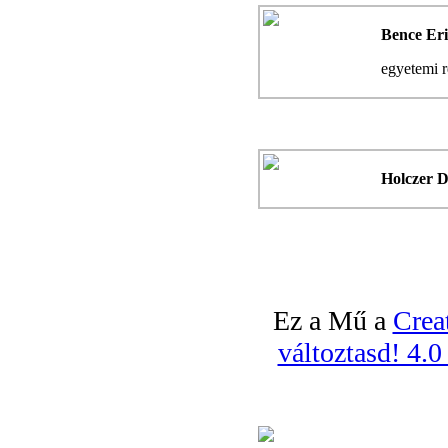
Bence Er
egyetemi r
Holczer 
Ez a Mű a
Crea
változtasd! 4.