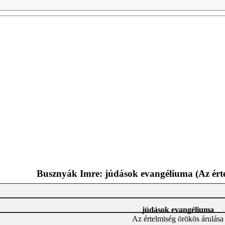
Busznyák Imre: júdások evangéliuma (Az érte
júdások evangéliuma
Az értelmiség örökös árulása