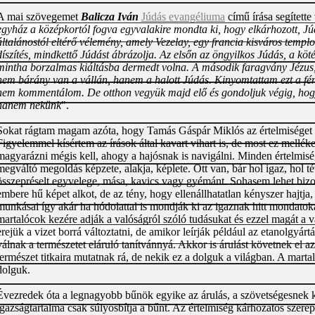
A mai szövegemet
Balicza Iván
Júdás evangéliuma
című írása segítette
egyház a középkortól fogva egyvalakire mondta ki, hogy elkárhozott, Jú
általánostól eltérő vélemény, amely Vezelay, egy francia kisváros templ
díszítés, mindkettő Júdást ábrázolja. Az elsőn az öngyilkos Júdás, a köté
mintha borzalmas kiáltásba dermedt volna. A második faragvány Jézus,
nem bárány van a vállán, hanem a halott Júdás. Kinyomtattam ezt a f
nem kommentálom. De otthon vegyük majd elő és gondoljuk végig, hogy 
hanem nekünk
".
Sokat rágtam magam azóta, hogy Tamás Gáspár Miklós az értelmiséget vá
Figyelemmel kísértem az írások által kavart vihart is, de most ez mellék
magyarázni mégis kell, ahogy a hajósnak is navigálni. Minden értelmiség
megváltó megoldás képzete, alakja, képlete. Ott van, bár hol igaz, hol t
összepréselt egyvelege, mása, kavics vagy gyémánt. Sohasem lehet bi
embere hű képet alkot, de az tény, hogy ellenállhatatlan kényszer hajtja,
munkásai így akár ha hódolattal is mondják ki az igaznak hitt mondatoka
martalócok kezére adják a valóságról szóló tudásukat és ezzel magát a v
erejük a vizet borrá változtatni, de amikor leírják például az etanolgyár
válnak a természetet eláruló tanítvánnyá. Akkor is árulást követnek el az
természet titkaira mutatnak rá, de nekik ez a dolguk a világban. A mart
dolguk.
Évezredek óta a legnagyobb bűnök egyike az árulás, a szövetségesnek 
igazságtartalma csak súlyosbítja a bűnt. Az értelmiség kárhozatos szere