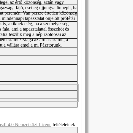
legel az értő közönség, aztán vagy
igazsága fájó, esetleg ujjongva ünnepli, ha
alat peremén. Van persze értetlen közönség
a mindennapi tapasztalat önjelölt prófétái
 is, akiknek elég, ha a személyesség
 fala, ami a tapasztalattal összeköt és
falra feszítik meg a nép zsoldosai az
 nem számít! Maga az árulás számít, a
tt a vállára emel a mi Pásztorunk.
asd! 4.0 Nemzetközi Licenc
feltételeinek