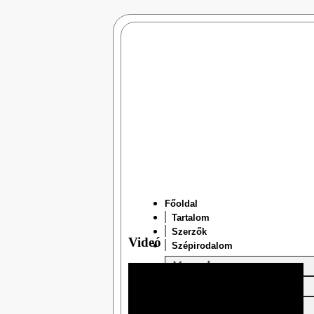
Főoldal
Tartalom
Szerzők
Videó
Szépirodalom
Versek
Prózák
Drámák