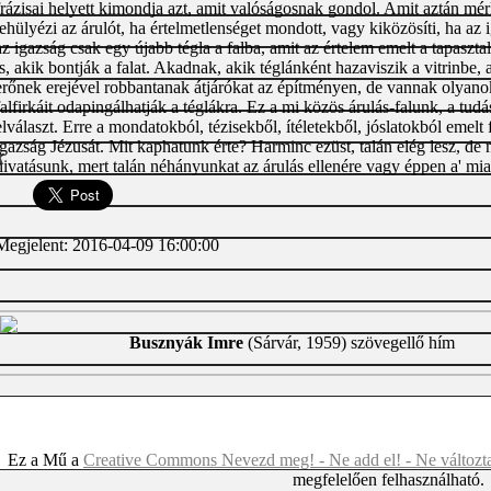
frázisai helyett kimondja azt, amit valóságosnak gondol. Amit aztán mér
lehülyézi az árulót, ha értelmetlenséget mondott, vagy kiközösíti, ha az 
az igazság csak egy újabb tégla a falba, amit az értelem emelt a tapaszt
is, akik bontják a falat. Akadnak, akik téglánként hazaviszik a vitrinbe, 
erőnek erejével robbantanak átjárókat az építményen, de vannak olyanok
falfirkáit odapingálhatják a téglákra. Ez a mi közös árulás-falunk, a tudás
elválaszt. Erre a mondatokból, tézisekből, ítéletekből, jóslatokból emelt 
igazság Jézusát. Mit kaphatunk érte? Harminc ezüst, talán elég lesz, de
k
hivatásunk, mert talán néhányunkat az árulás ellenére vagy éppen a' mia
Megjelent: 2016-04-09 16:00:00
Busznyák Imre
(Sárvár, 1959) szövegellő hím
Ez a Mű a
Creative Commons Nevezd meg! - Ne add el! - Ne változt
megfelelően felhasználható.