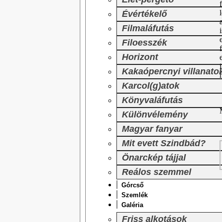
Évértékelő
Filmaláfutás
Filoesszék
Horizont
Kakaópercnyi villanato
Karcol(g)atok
Könyvaláfutás
Különvélemény
Magyar fanyar
Mit evett Szindbád?
Önarckép tájjal
Reálos szemmel
Górcső
Szemlék
Galéria
Friss alkotások