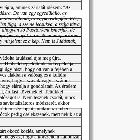
 világra, aminek zárlatát idézem: "
Az
dásra. De van egy egyedülálló, az
omában látható, az egyik oszlopfőn. Két,
len függ, a szeme lecsukva, a szája tátva,
 ahogyan Jó Pásztorként ismerjük, de
ényképet, vigyük haza. Nem magyarázom,
mit jelent ez a kép. Nem is Júdásnak,
dolta árulással újra meg újra.
es. Hiába lebeg előttünk Júdás példája,
i úgy hiszi, hogy ott van a fejében a
éves alakban a valóság és a kultúra
zonyos, hogy a szavak vagy a számok
 hogy elárulja a gondolatait. Az értelem
t, árulást követnek el. Tettükkel
alóságot is. Nem tesznek csodát, nincs
tás savkatalizátoros módszerét, akkor
 értelmiség tagjai, amikor az emberi
alócok pedig cselekszenek, mert nekik az a
kárt okozó közlés, amelynek
pe mégis az, hogy a korszellem kanonizált