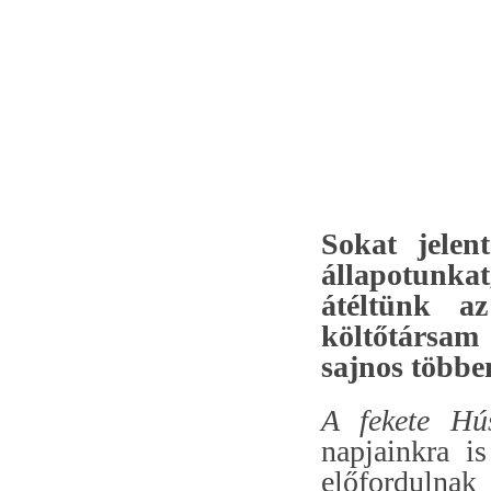
Sokat jelen
állapotunka
átéltünk a
költőtársam 
sajnos többe
A fekete Hú
napjainkra i
előfordulna