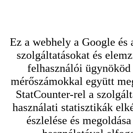
Ez a webhely a Google és a
szolgáltatásokat és elemz
felhasználói ügynököd 
mérőszámokkal együtt mego
StatCounter-rel a szolgál
használati statisztikák elk
észlelése és megoldása