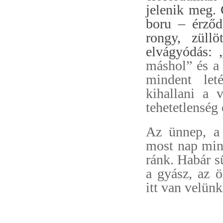
jelenik meg. 
boru – érződ
rongy, züll
elvágyódás: 
máshol” és a 
mindent leté
kihallani a 
tehetetlenség 
Az ünnep, a 
most nap mint
ránk. Habár s
a gyász, az ö
itt van velün