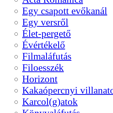
Egy csapott evőkanál
Egy versről
Élet-pergető
Évértékelő
Filmaláfutás
Filoesszék
Horizont
Kakaópercnyi villanat
Karcol(g)atok
Könyvaláfutás