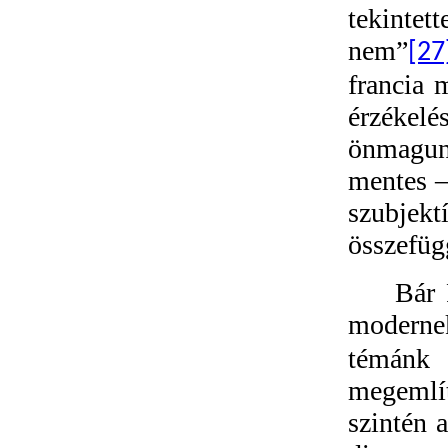
tekintet
nem”
[27
francia 
érzékel
önmagun
mentes –
szubje
összefüg
Bár 
moderne
témánk 
megemlít
szintén 