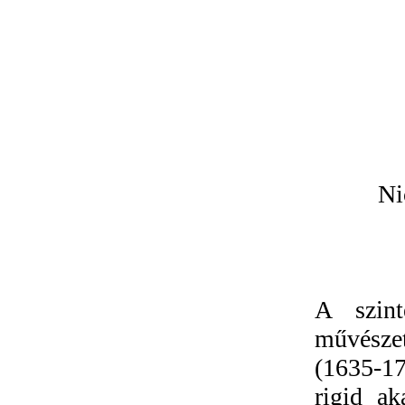
Ni
A szint
művésze
(1635‑17
rigid a