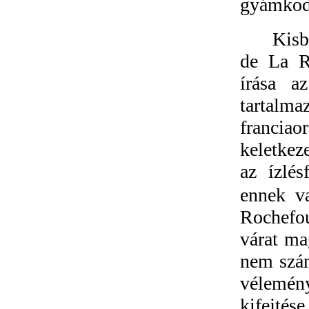
gyámkodá
Kisb
de La R
írása a
tartalm
francia
keletkez
az ízlés
ennek v
Rochefo
várat ma
nem szám
vélemény
kifejté