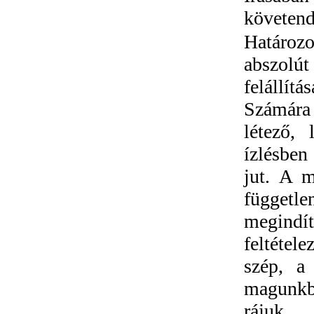
követe
Határozo
abszolú
felállít
Számára
létező, 
ízlésben
jut. A 
függetle
megindí
feltétel
szép, a 
magunkba
rájuk,