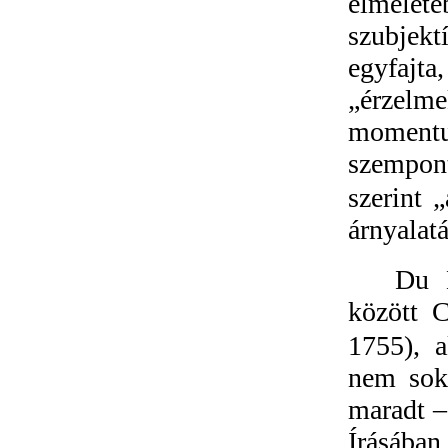
elmélet
szubjekt
egyfajta,
„érzel
momentu
szempont
szerint 
árnyalatá
Du B
között 
1755), 
nem sokk
maradt –
Írásába