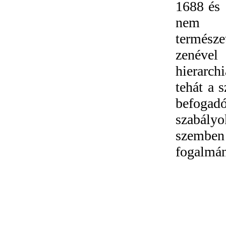
1688 és 
nem 
természe
zenével
hierarch
tehát a 
befogadó
szabály
szemben
fogalmán