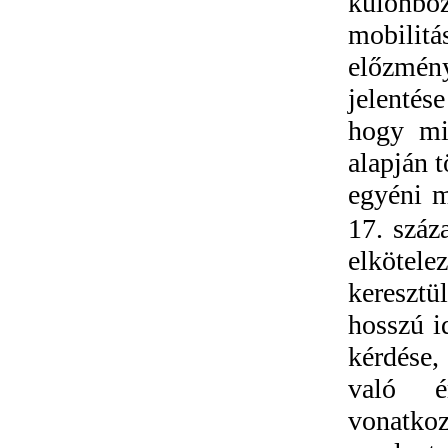
különböz
mobilitá
előzmé
jelentés
hogy mi 
alapján t
egyéni m
17. száz
elkötel
keresztü
hosszú i
kérdése,
való é
vonatkoz