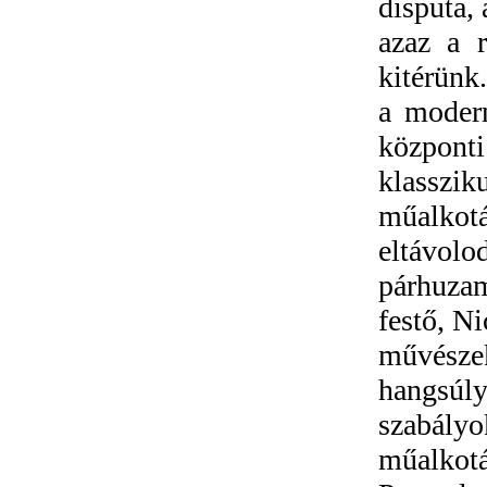
disputa,
azaz a r
kitérünk
a moder
központi
klasszik
műalkotá
eltávol
párhuza
festő, N
művésze
hangsúl
szabály
műalkot