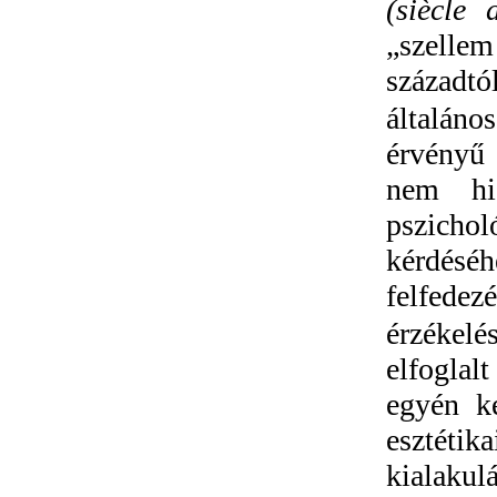
(siècle
„szelle
századtól
általáno
érvényű 
nem his
pszicho
kérdésé
felfedez
érzékel
elfoglal
egyén k
esztéti
kialakul