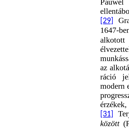
Pauwe
ellentáb
Gra
[29]
1647-be
alkotott
élvezett
munkáss
az alkot
ráció je
modern e
progress
érzékek,
Ter
[31]
között
(P