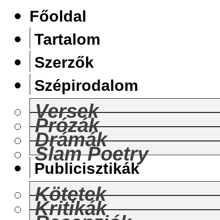
Főoldal
Tartalom
Szerzők
Szépirodalom
Versek
Prózák
Drámák
Slam Poetry
Publicisztikák
Kötetek
Kritikák