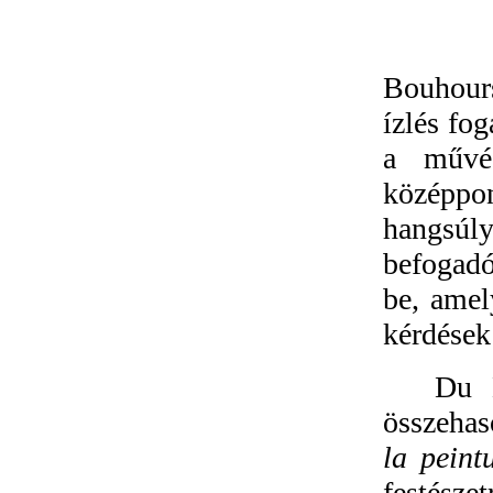
Bouhour
ízlés fo
a művés
középpo
hangsúl
befogadó
be, amel
kérdések
Du 
összehas
la peint
festész