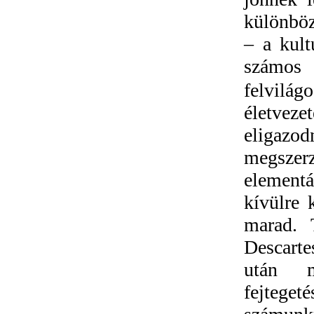
különböz
– a kult
számos 
felvilá
életvez
e
ligazo
megszer
elementá
kívülre 
marad. 
Descarte
után m
fejtege