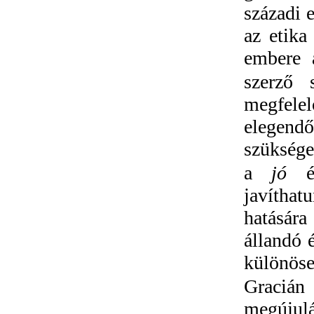
századi 
az etika
embere a
szerző 
megfelel
elegendő”
szüksége
a
jó
javítha
hatására
állandó 
különös
Gracián 
megújul