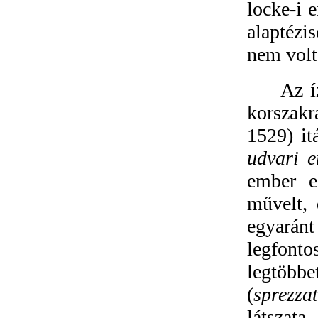
locke-i 
alaptézi
nem volt
Az í
korszakr
1529) it
udvari 
ember e
művelt, 
egyarán
legfonto
legtöb
(
sprezza
látszata