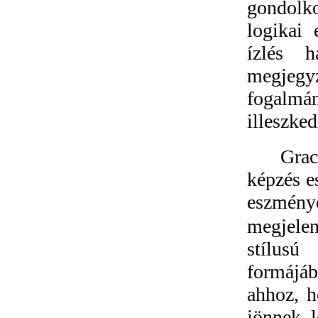
gondolko
logikai 
ízlés 
megjegyz
fogalmán
illeszke
Grac
képzés e
eszmény
megjelen
stílusú
formájába
ahhoz, h
jönnek l