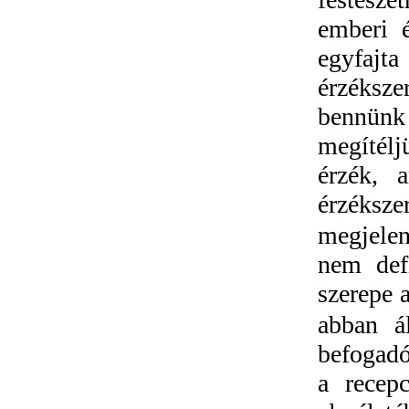
emberi 
egyfajt
érzéksze
bennünk
megítélj
érzék, 
érzéksze
megjelen
nem def
szerepe 
abban á
befogadó
a recepc