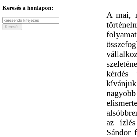
Keresés a honlapon:
A mai, m
történelm
folyam
összefo
vállalko
szeletén
kérdés 
kívánjuk
nagyobb
elismer
alsóbbre
az ízlé
Sándor f