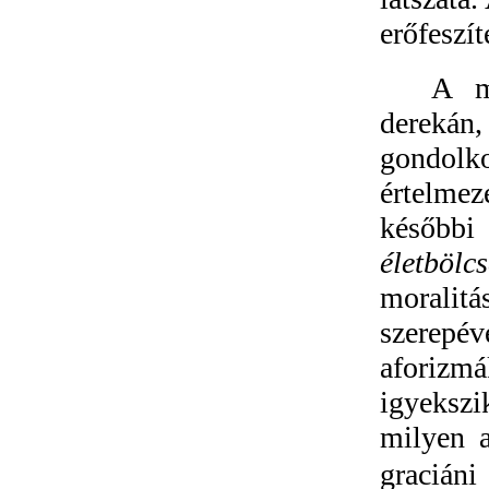
erőfeszí
A m
derekán
gondolk
értelme
későbbi
életbölc
moralitá
szerepé
aforizm
igyekszi
milyen a
gracián