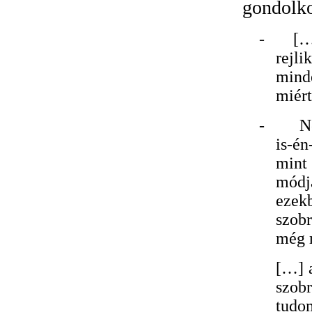
gondolko
-
[…
rejli
minde
miért
-
N
is-é
mint
módj
ezek
szobr
még m
[…]
szob
tudo