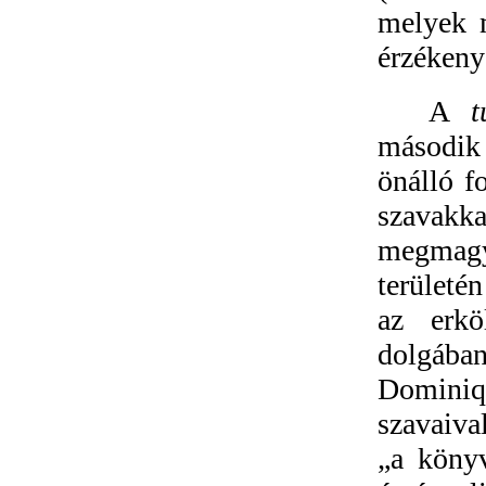
melyek m
érzékeny
A
t
második 
önálló f
szavakk
megmagy
területé
az erkö
dolgába
Dominiqu
szavaival
„a könyv