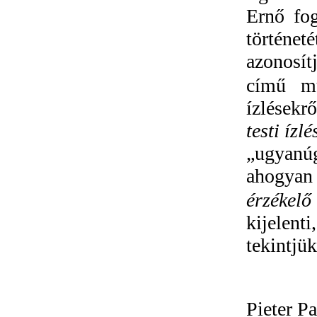
Ernő fog
történeté
azonosít
című m
ízlésekr
testi ízlé
„ugyanú
ahogyan 
érzékelő
kijelent
tekintjü
Pieter P