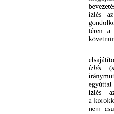
bevezeté
ízlés a
gondolk
téren a 
követnün
Amint 
elsajátí
ízlés
(
iránymut
egyúttal
ízlés – 
a korokk
nem csup