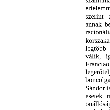
számun
értelemm
szerint
annak b
racionáli
korszak
legtöbb 
válik, 
Franci
legerőt
boncolga
Sándor t
esetek m
önállós