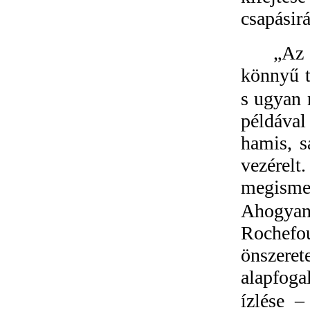
csapásir
„Az 
könnyű t
s ugyan 
példával
hamis, s
vezére
megisme
Ahogya
Rochefou
önszeret
alapfoga
ízlése –