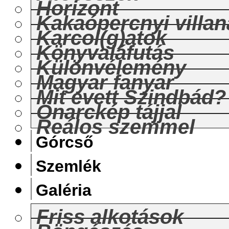
Horizont
Kakaópercnyi villan
Karcol(g)atok
Könyvaláfutás
Különvélemény
Magyar fanyar
Mit evett Szindbád?
Önarckép tájjal
Reálos szemmel
Górcső
Szemlék
Galéria
Friss alkotások