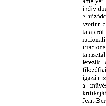
amelyet
individ
elhúzódó
szerint 
talajár
racional
irracion
tapaszta
létezik 
filozófia
igazán i
a művés
kritikáj
Jean-Be