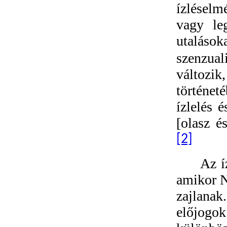
ízléselm
vagy leg
utalásoka
szenzua
változi
történet
ízlelés 
[olasz é
[2]
Az í
amikor N
zajlanak
előjogo