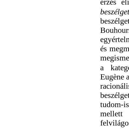
érzés el
beszél
beszélge
Bouhour
egyértel
és megma
megisme
a kateg
Eugène a
racionál
beszélget
tudom-is
mellett 
felvilá