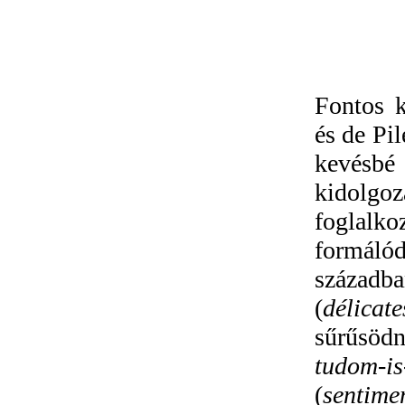
Fontos k
és de Pil
kevésb
kidolgo
foglalk
formálód
századba
(
délicate
sűrűsöd
tudom-is
(
sentime