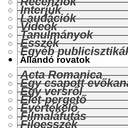
Recenziók
Interjúk
Laudációk
Videók
Tanulmányok
Esszék
Egyéb publicisztiká
Állandó rovatok
Acta Romanica
Egy csapott evőkan
Egy versről
Élet-pergető
Évértékelő
Filmaláfutás
Filoesszék