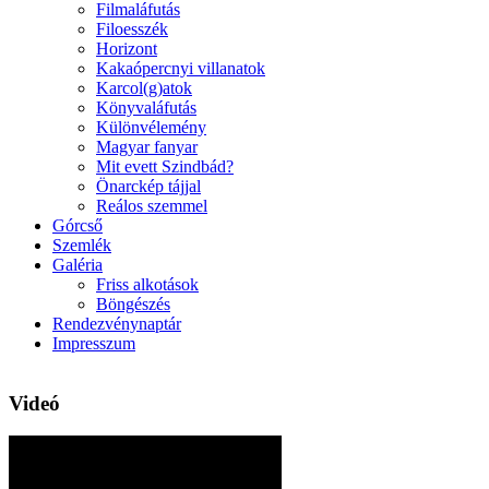
Filmaláfutás
Filoesszék
Horizont
Kakaópercnyi villanatok
Karcol(g)atok
Könyvaláfutás
Különvélemény
Magyar fanyar
Mit evett Szindbád?
Önarckép tájjal
Reálos szemmel
Górcső
Szemlék
Galéria
Friss alkotások
Böngészés
Rendezvénynaptár
Impresszum
Videó