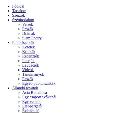
Főoldal
Tartalom
Szerzők
Szépirodalom
Versek
Prózák
Drámák
Slam Poetry
Publicisztikák
Kötetek
Kritikák
Recenziók
Interjúk
Laudációk
Videók
Tanulmányok
Esszék
Egyéb publicisztikák
Állandó rovatok
Acta Romanica
Egy csapott evőkanál
Egy versről
Élet-pergető
Évértékelő