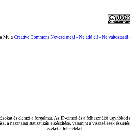
 a Mű a
Creative Commons Nevezd meg! - Ne add el! - Ne változtasd!
tásokat és elemzi a forgalmat. Az IP-címed és a felhasználói ügynököd
ása, a használati statisztikák elkészítése, valamint a visszaélések észl
ezeket a feltételeket.