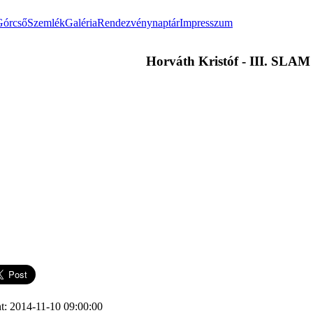
Górcső
Szemlék
Galéria
Rendezvénynaptár
Impresszum
Horváth Kristóf - III. S
t: 2014-11-10 09:00:00