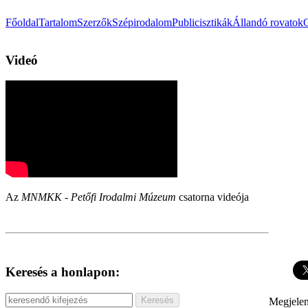
Főoldal
Tartalom
Szerzők
Szépirodalom
Publicisztikák
Állandó rovatok
Videó
Az
MNMKK - Petőfi Irodalmi Múzeum
csatorna videója
Keresés a honlapon:
Megjelen