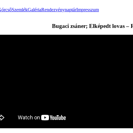
Górcső
Szemlék
Galéria
Rendezvénynaptár
Impresszum
Bugaci zsáner; Elképedt lovas – 