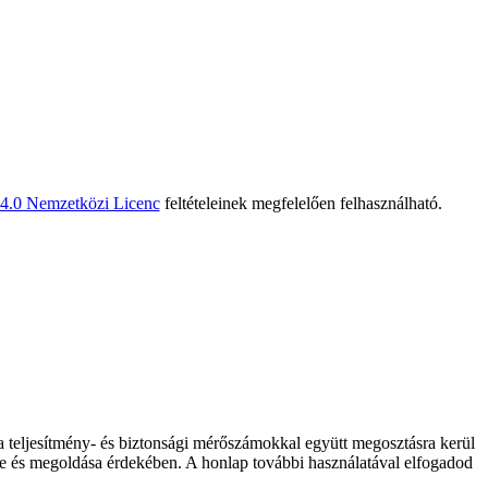
 4.0 Nemzetközi Licenc
feltételeinek megfelelően felhasználható.
 a teljesítmény- és biztonsági mérőszámokkal együtt megosztásra kerül
elése és megoldása érdekében. A honlap további használatával elfogadod