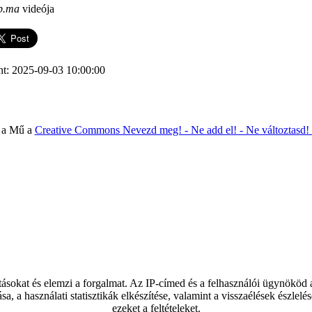
p.ma
videója
nt: 2025-09-03 10:00:00
 a Mű a
Creative Commons Nevezd meg! - Ne add el! - Ne változtasd!
tásokat és elemzi a forgalmat. Az IP-címed és a felhasználói ügynököd
ása, a használati statisztikák elkészítése, valamint a visszaélések észl
ezeket a feltételeket.