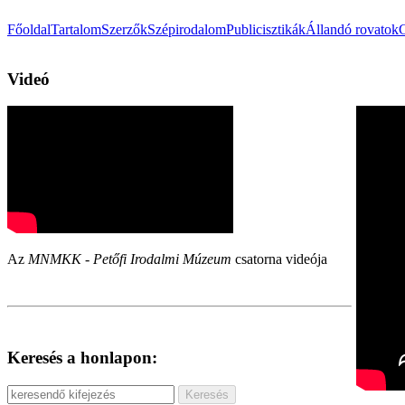
Főoldal
Tartalom
Szerzők
Szépirodalom
Publicisztikák
Állandó rovatok
Videó
Az
MNMKK - Petőfi Irodalmi Múzeum
csatorna videója
Keresés a honlapon: