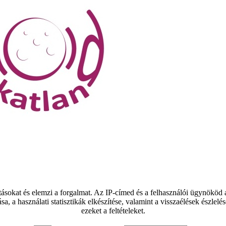
tásokat és elemzi a forgalmat. Az IP-címed és a felhasználói ügynököd
ása, a használati statisztikák elkészítése, valamint a visszaélések észl
ezeket a feltételeket.