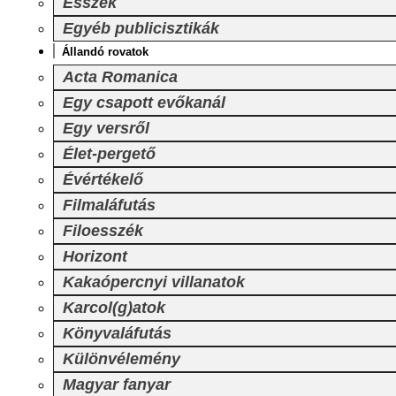
Esszék
Egyéb publicisztikák
Állandó rovatok
Acta Romanica
Egy csapott evőkanál
Egy versről
Élet-pergető
Évértékelő
Filmaláfutás
Filoesszék
Horizont
Kakaópercnyi villanatok
Karcol(g)atok
Könyvaláfutás
Különvélemény
Magyar fanyar