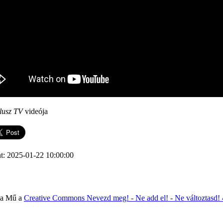
lusz TV
videója
t: 2025-01-22 10:00:00
 a Mű a
Creative Commons Nevezd meg! - Ne add el! - Ne változtasd!