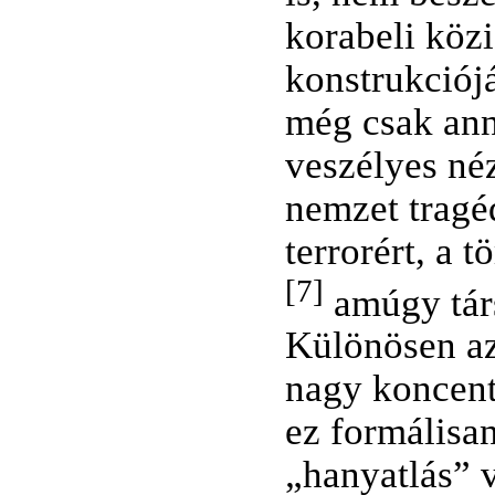
korabeli közi
konstrukciój
még csak ann
veszélyes néz
nemzet tragéd
terrorért, a 
[7]
amúgy társ
Különösen azé
nagy koncent
ez formálisa
„hanyatlás” 