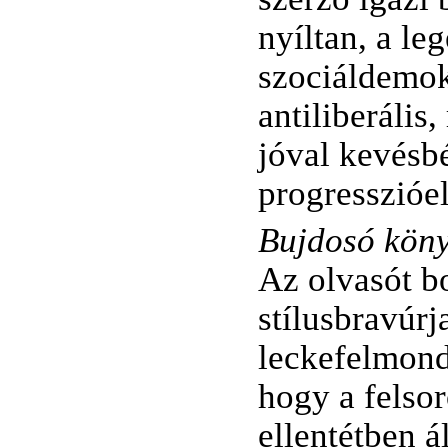
nyíltan, a l
szociáldemok
antiliberális,
jóval kevésbé
progresszióel
Bujdosó kön
Az olvasót bo
stílusbravúrj
leckefelmond
hogy a felsor
ellentétben á