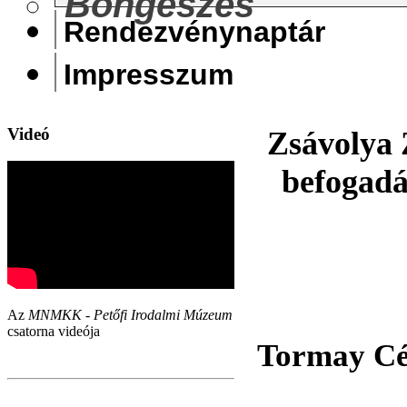
Böngészés
Rendezvénynaptár
Impresszum
Videó
Zsávolya 
befogadá
Az
MNMKK - Petőfi Irodalmi Múzeum
csatorna videója
Tormay Céc