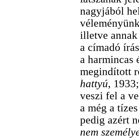
nagyjából he
véleményünk 
illetve annak
a címadó írá
a harmincas
megindított r
hattyú
, 1933
veszi fel a v
a még a tíze
pedig azért 
nem személye