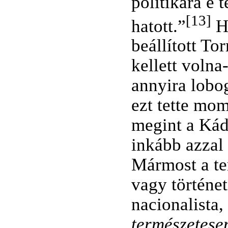
politikára e
[13]
hatott.”
Ha
beállított To
kellett volna
annyira lobog
ezt tette mo
megint a Kád
inkább azzal 
Mármost a te
vagy történe
nacionalista
természetese