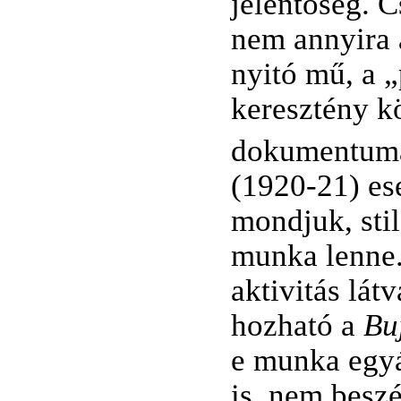
jelentőség. C
nem annyira 
nyitó mű, a 
keresztény k
dokumentum
(1920-21) ese
mondjuk, stil
munka lenne.
aktivitás lát
hozható a
Bu
e munka egyá
is, nem beszé