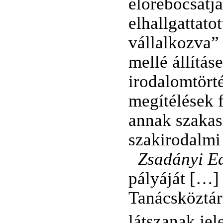
előrebocsátja
elhallgattato
vállalkozva”
mellé állítá
irodalomtörté
megítélések 
annak szakasz
szakirodalmi
Zsadányi Ed
pályáját […] 
Tanácsköztárs
látszanak jel