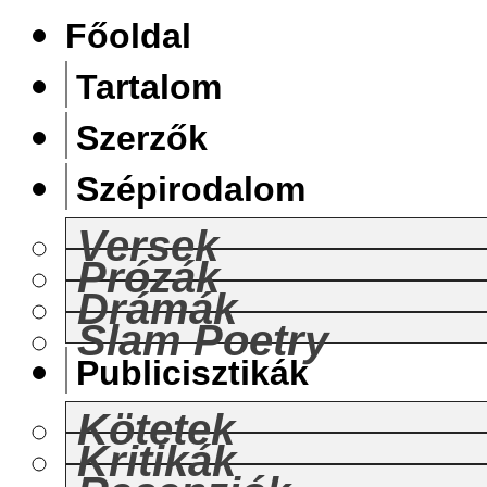
Főoldal
Tartalom
Szerzők
Szépirodalom
Versek
Prózák
Drámák
Slam Poetry
Publicisztikák
Kötetek
Kritikák