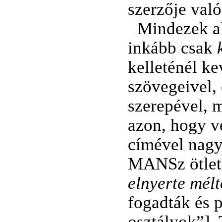
szerzője való
Mindezek al
inkább csak
k
kelleténél ke
szövegeivel, 
szerepével, 
azon, hogy v
címével nag
MANSz ötletéé
elnyerte mélt
fogadták és p
osztályok”]. 