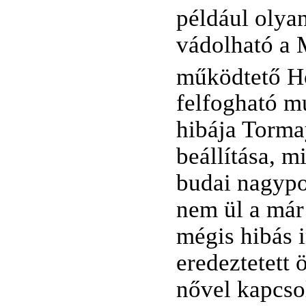
például olya
vádolható a 
működtető H
felfogható m
hibája Torma
beállítása, m
budai nagypo
nem ül a már
mégis hibás i
eredeztetett 
nővel kapcso