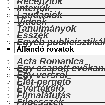
Recenziók
Interjúk
Laudációk
Videók
Tanulmányok
Esszék
Egyéb publicisztiká
Állandó rovatok
Acta Romanica
Egy csapott evőkan
Egy versről
Élet-pergető
Évértékelő
Filmaláfutás
Filoesszék