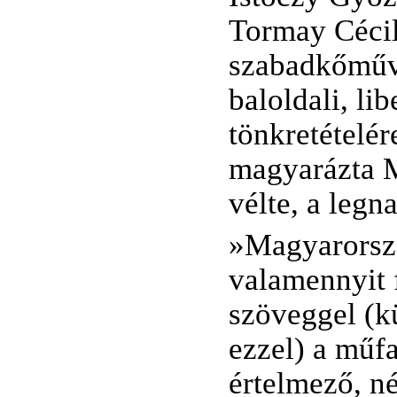
Tormay Cécil
szabadkőműve
baloldali, li
tönkretételér
magyarázta M
vélte, a legn
»Magyarorszá
valamennyit 
szöveggel (k
ezzel) a műf
értelmező, né