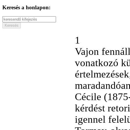
Keresés a honlapon:
1
Vajon fennáll
vonatkozó kü
értelmezések
maradandóan
Cécile (1875
kérdést retor
igennel felel