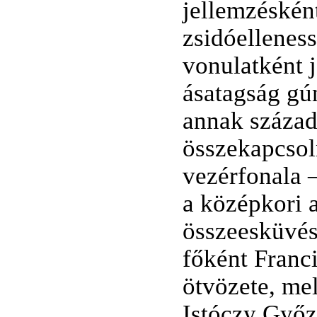
jellemzéskén
zsidóelleness
vonulatként j
ásatagság gú
annak század
összekapcsol
vezérfonala 
a középkori 
összeesküvés
főként Franc
ötvözete, me
Istóczy Győző