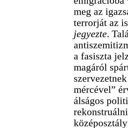
emigrációba 
meg az igazs
terrorját az
jegyezte
. Tal
antiszemitiz
a fasiszta je
magáról spárt
szervezetnek 
mércével” ér
álságos polit
rekonstruálni
középosztály