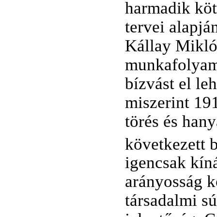
harmadik köte
tervei alapj
Kállay Mikl
munkafolyama
bízvást el le
miszerint 19
törés és hany
következett 
igencsak kíná
arányosság k
társadalmi sú