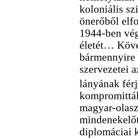
koloniális sz
önerőből elfo
1944-ben vég
életét… Köve
bármennyire 
szervezetei a
lányának fér
kompromittál
magyar-olasz
mindenekelőtt
diplomáciai k