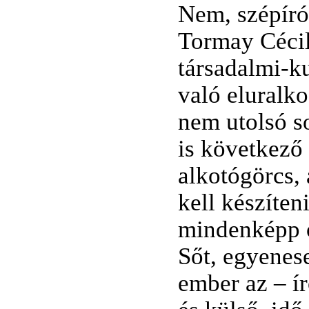
Nem, szépíró
Tormay Cécil
társadalmi-k
való eluralk
nem utolsó s
is következő
alkotógörcs, 
kell készíten
mindenképp ó
Sőt, egyenes
ember az – í