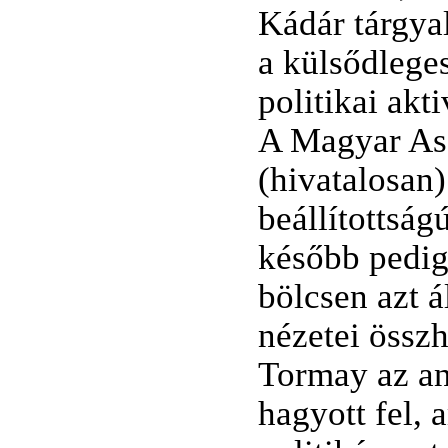
Kádár tárgya
a külsődlege
politikai akt
A Magyar As
(hivatalosan
beállítottság
később pedig
bölcsen azt 
nézetei összh
Tormay az an
hagyott fel,