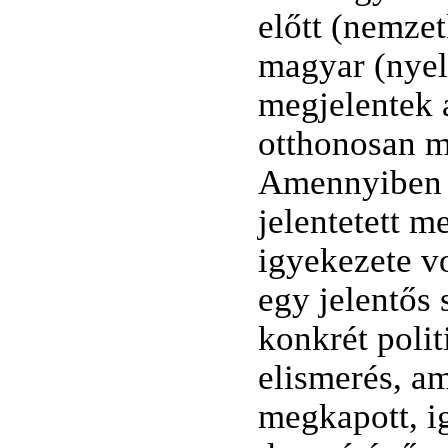
előtt (nemzet
magyar (nyel
megjelentek 
otthonosan m
Amennyiben p
jelentetett 
igyekezete v
egy jelentős
konkrét poli
elismerés, am
megkapott, ig