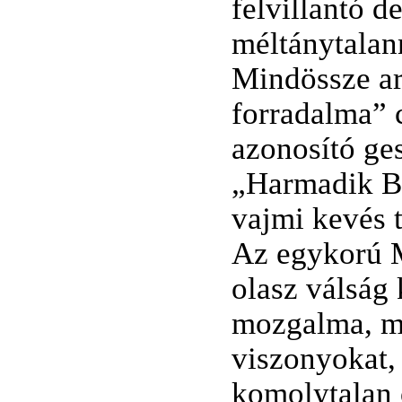
felvillantó 
méltánytalann
Mindössze ar
forradalma” c
azonosító ges
„Harmadik Bi
vajmi kevés 
Az egykorú M
olasz válság 
mozgalma, mi
viszonyokat,
komolytalan 