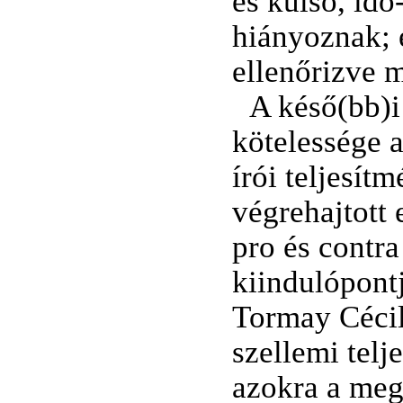
és külső, idő
hiányoznak; 
ellenőrizve m
A késő(bb)i 
kötelessége 
írói teljesít
végrehajtott 
pro és contr
kiindulópont
Tormay Cécil
szellemi tel
azokra a meg