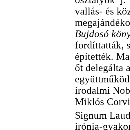
vallás- és k
megajándéko
Bujdosó kön
fordíttatták,
építették. M
őt delegálta
együttműködé
irodalmi Nobe
Miklós Corvi
Signum Laudis
irónia-gyako