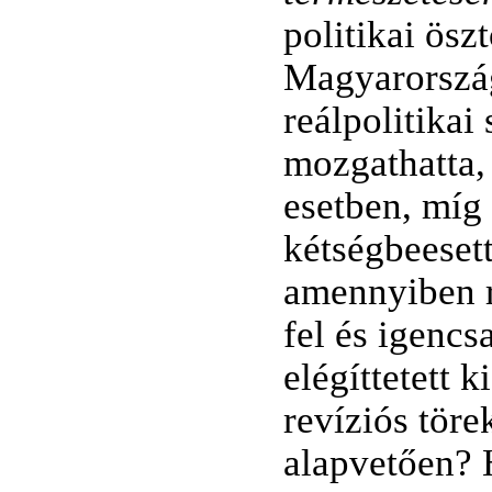
politikai ösz
Magyarország
reálpolitikai
mozgathatta,
esetben, míg 
kétségbeeset
amennyiben r
fel és igenc
elégíttetett 
revíziós töre
alapvetően? 