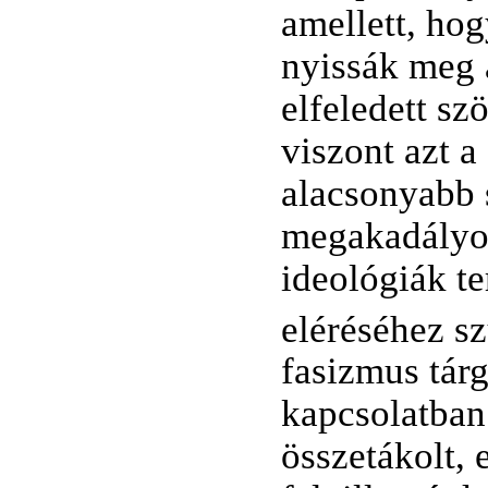
amellett, hog
nyissák meg a
elfeledett s
viszont azt a
alacsonyabb 
megakadályoz
ideológiák te
eléréséhez s
fasizmus tárg
kapcsolatban
összetákolt,