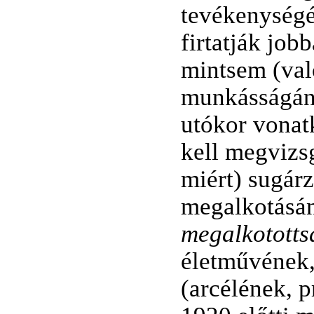
tevékenységét
firtatják job
mintsem (val
munkásságán
utókor vonat
kell megvizsg
miért) sugárz
megalkotásána
megalkototts
életművének,
(arcélének, p