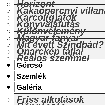
Horizont
Kakaópercnyi villan
Karcol(g)atok
Könyvaláfutás
Különvélemény
Magyar fanyar
Mit evett Szindbád?
Önarckép tájjal
Reálos szemmel
Górcső
Szemlék
Galéria
Friss alkotások