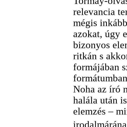
Tormay-olvas
relevancia t
mégis inkább
azokat, úgy e
bizonyos ele
ritkán s akko
formájában s
formátumban,
Noha az író 
halála után i
elemzés – m
irodalmárán