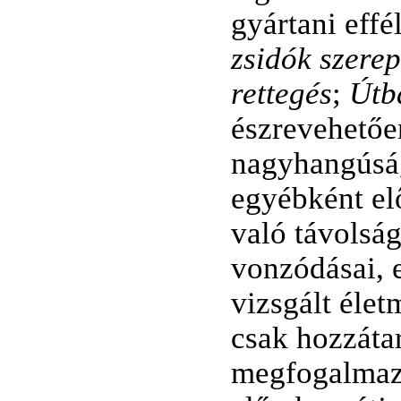
gyártani effé
zsidók szere
rettegés
;
Útb
észrevehetően
nagyhangúság
egyébként el
való távolság
vonzódásai, 
vizsgált élet
csak hozzáta
megfogalmazá