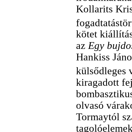
Kollarits Kri
fogadtatástö
kötet kiállít
az
Egy bujdo
Hankiss János
külsődleges v
kiragadott f
bombasztikus
olvasó várak
Tormaytól sz
tagolóeleme