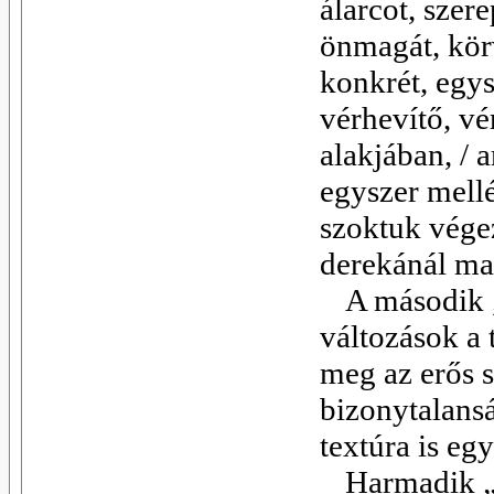
álarcot, szer
önmagát, körv
konkrét, egys
vérhevítő, vé
alakjában, / 
egyszer mellé
szoktuk végez
derekánál m
A második 
változások a 
meg az erős 
bizonytalans
textúra is eg
Harmadik „t