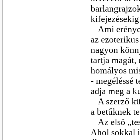
barlangrajzok
kifejezésekig
Ami erénye
az ezoterikus
nagyon könny
tartja magát,
homályos mis
- megéléssé t
adja meg a ku
A szerző k
a betűknek te
Az első „te
Ahol sokkal 