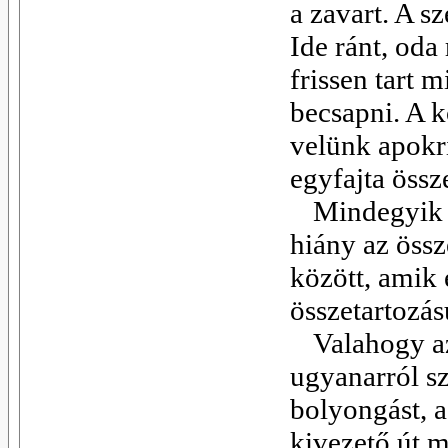
a zavart. A s
Ide ránt, od
frissen tart 
becsapni. A k
velünk apokr
egyfajta össz
Mindegyik k
hiány az össz
között, amik 
összetartozá
Valahogy az
ugyanarról szó
bolyongást, a
kivezető út m