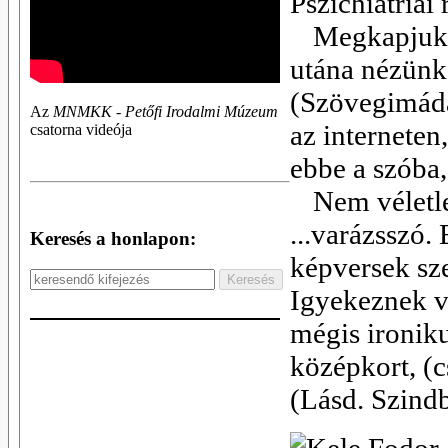
Pszichiátriai
Megkapjuk a
utána nézünk 
(Szövegimáda
Az
MNMKK - Petőfi Irodalmi Múzeum
az interneten
csatorna videója
ebbe a szóba,
Nem véletl
...varázsszó.
Keresés a honlapon:
képversek szel
Igyekeznek v
mégis ironik
középkort, (c
(Lásd. Szindb