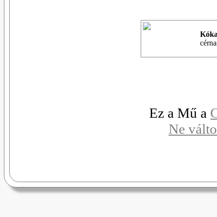
Kóka
cérna
Ez a Mű a
C
Ne válto