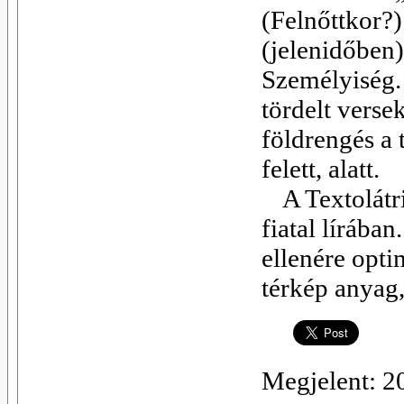
(Felnőttkor?)
(jelenidőben)
Személyiség. 
tördelt verse
földrengés a 
felett, alatt.
A Textolátr
fiatal lírába
ellenére opti
térkép anyag,
Megjelent: 2