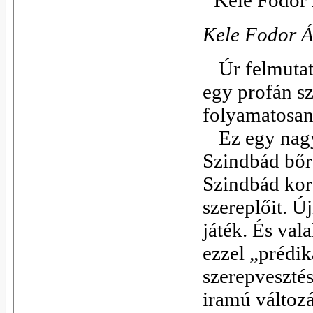
Kele Fodor Á
Úr felmutat
egy profán sz
folyamatosan
Ez egy nagy
Szindbád bőréb
Szindbád kora
szereplőit. Új
játék. És va
ezzel „prédik
szerepvesztés
iramú változ