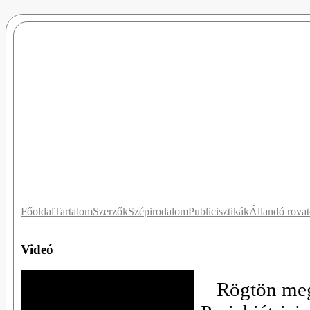
Főoldal
Tartalom
Szerzők
Szépirodalom
Publicisztikák
Állandó rova
Videó
Rögtön meg