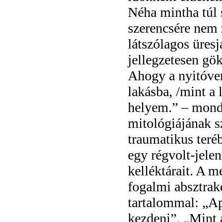
Néha mintha túl 
szerencsére nem z
látszólagos üres
jellegzetesen gö
Ahogy a nyitóver
lakásba, /mint a
helyem.” – mondj
mitológiájának s
traumatikus teré
egy régvolt-jelen
kelléktárait. A 
fogalmi absztrakc
tartalommal: „Ap
kezdeni”. „Mint 