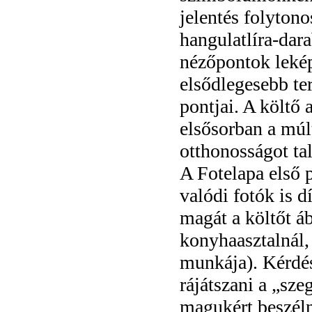
jelentés folyton
hangulatlíra-dar
nézőpontok lekép
elsődlegesebb te
pontjai. A költő 
elsősorban a múlt
otthonosságot tal
A Fotelapa első 
valódi fotók is 
magát a költőt á
konyhaasztalnál, 
munkája). Kérdés
rájátszani a „s
magukért beszé