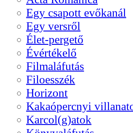
Egy csapott evőkanál
Egy versről
Élet-pergető
Évértékelő
Filmaláfutás
Filoesszék
Horizont
Kakaópercnyi villanat
Karcol(g)atok
Könyvaláfutás