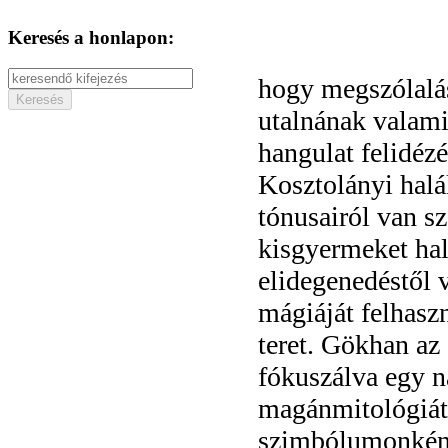
Keresés a honlapon:
hogy megszólalás
utalnának valami
hangulat felidézé
Kosztolányi halá
tónusairól van s
kisgyermeket ha
elidegenedéstől v
mágiáját felhaszn
teret. Gökhan az
fókuszálva egy n
magánmitológiát 
szimbólumonként 