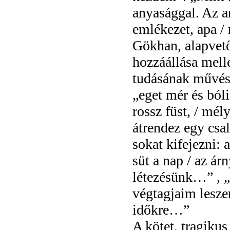
anyasággal. Az a
emlékezet, apa / 
Gökhan, alapvető
hozzáállása melle
tudásának művésze
„eget mér és bóli
rossz füst, / mél
átrendez egy csa
sokat kifejezni: 
süt a nap / az ár
létezésünk…” , „
végtagjaim lesze
időkre…”
A kötet, tragiku