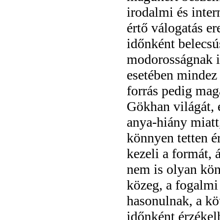
irodalmi és inter
értő válogatás e
időnként belecsús
modorosságnak is
esetében mindez 
forrás pedig mag
Gökhan világát, é
anya-hiány miatt
könnyen tetten 
kezeli a formát, 
nem is olyan kön
közeg, a fogalmi
hasonulnak, a kö
időnként érzékelh