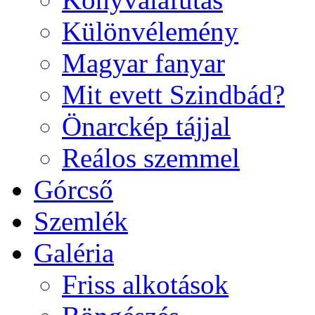
Különvélemény
Magyar fanyar
Mit evett Szindbád?
Önarckép tájjal
Reálos szemmel
Górcső
Szemlék
Galéria
Friss alkotások