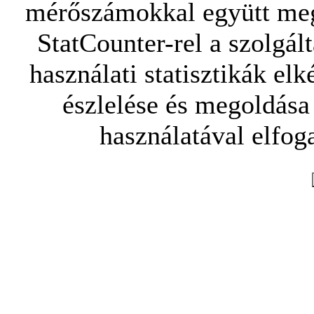
mérőszámokkal együtt mego
StatCounter-rel a szolgál
használati statisztikák elk
észlelése és megoldása
használatával elfoga