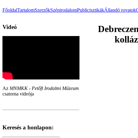
Főoldal
Tartalom
Szerzők
Szépirodalom
Publicisztikák
Állandó rovatok
Videó
Debreczen
kollá
Az
MNMKK - Petőfi Irodalmi Múzeum
csatorna videója
Keresés a honlapon: