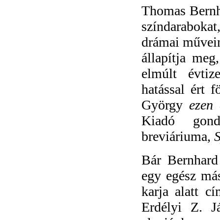
Thomas Bernha
színdarabokat
drámai művein
állapítja meg
elmúlt évti
hatással ért 
György
ezen
Kiadó gond
breviáriuma,
Bár Bernhard 
egy egész más
karja alatt c
Erdélyi Z. Já