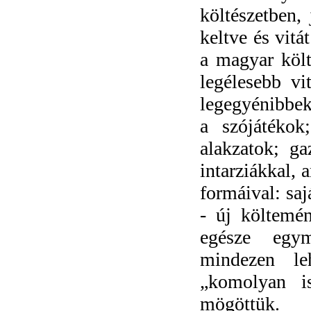
költészetben, 
keltve és vitá
a magyar költ
legélesebb vi
legegyénibbek
a szójátékok
alakzatok; ga
intarziákkal, 
formáival: saj
- új költemé
egésze egy
mindezen le
„komolyan i
mögöttük.