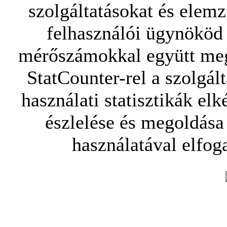
szolgáltatásokat és elemz
felhasználói ügynököd 
mérőszámokkal együtt mego
StatCounter-rel a szolgál
használati statisztikák elk
észlelése és megoldása
használatával elfoga