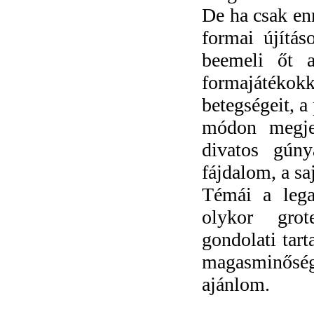
De ha csak enn
formai újítá
beemeli őt a
formajátékokk
betegségeit, a
módon megjel
divatos gúny
fájdalom, a sa
Témái a lega
olykor grot
gondolati tar
magasminősé
ajánlom.