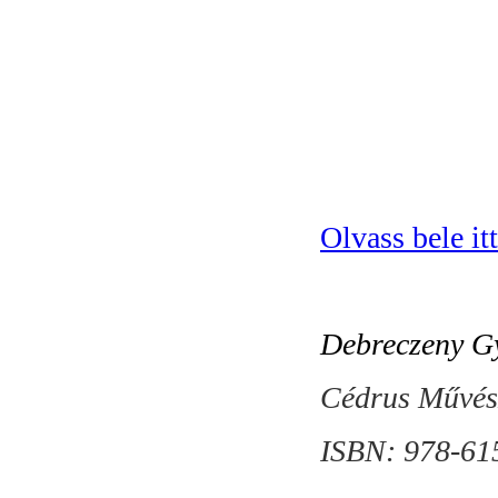
Olvass bele it
Debreczeny Gy
Cédrus Művész
ISBN:
978-61