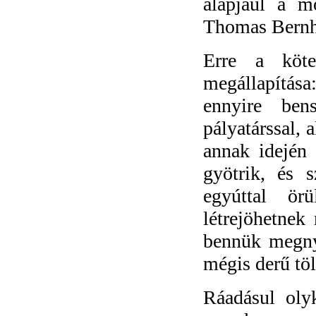
alapjául a 
Thomas Bernha
Erre a köt
megállapítá
ennyire ben
pályatárssal, 
annak idején
gyötrik, és s
egyúttal ör
létrejöhetnek
bennük megnyi
mégis derű töl
Ráadásul oly