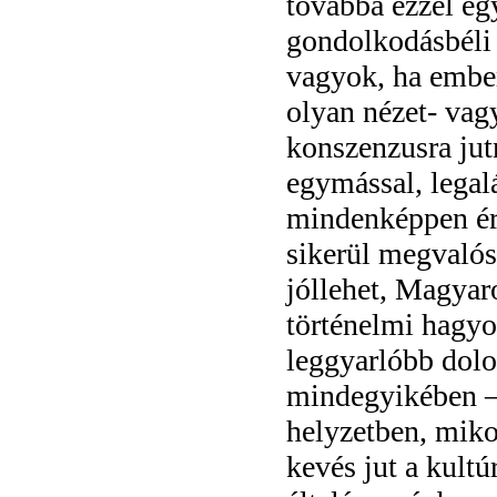
továbbá ezzel eg
gondolkodásbéli 
vagyok, ha ember
olyan nézet- vag
konszenzusra jut
egymással, legal
mindenképpen ér
sikerül megvalós
jóllehet, Magyar
történelmi hagyo
leggyarlóbb dolo
mindegyikében –
helyzetben, miko
kevés jut a kult