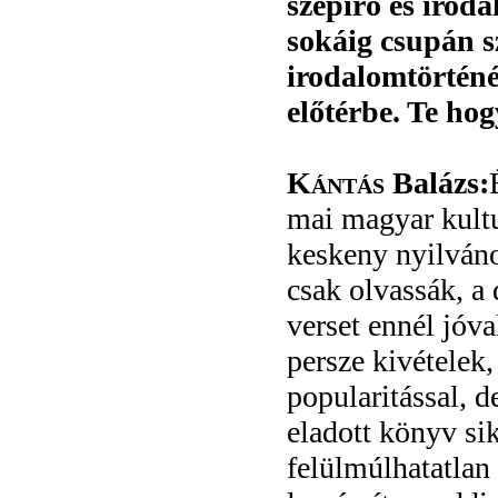
szépíró és iroda
sokáig csupán s
irodalomtörténé
előtérbe. Te hog
Kántás
Balázs:
mai magyar kultu
keskeny nyilváno
csak olvassák, a
verset ennél jóv
persze kivételek
popularitással, 
eladott könyv si
felülmúlhatatlan 