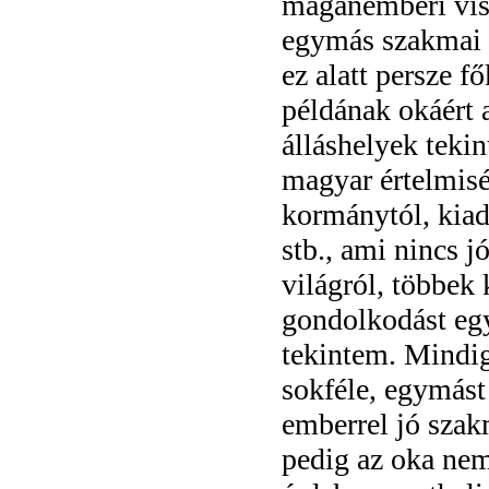
magánemberi vis
egymás szakmai t
ez alatt persze f
példának okáért 
álláshelyek teki
magyar értelmisé
kormánytól, kiadó
stb., ami nincs jó
világról, többek
gondolkodást egy
tekintem. Mindig
sokféle, egymást
emberrel jó szak
pedig az oka nem