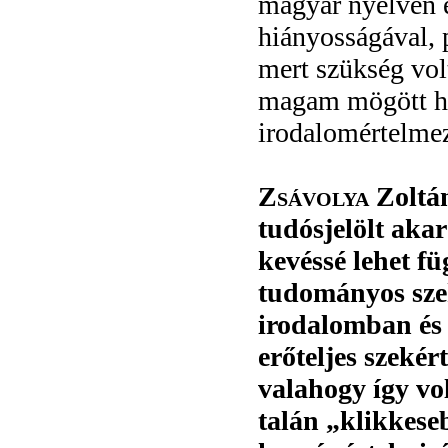
magyar nyelven e
hiányosságával, p
mert szükség volt
magam mögött ha
irodalomértelme
Zsávolya
Zoltá
tudósjelölt aka
kevéssé lehet fü
tudományos sze
irodalomban és
erőteljes szekér
valahogy így vo
talán „klikkeseb