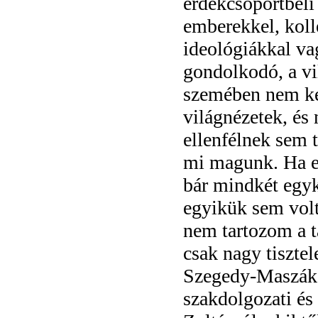
érdekcsoportbeli
emberekkel, koll
ideológiákkal va
gondolkodó, a vi
szemében nem ke
világnézetek, és 
ellenfélnek sem 
mi magunk. Ha eg
bár mindkét egyk
egyikük sem volt
nem tartozom a t
csak nagy tiszte
Szegedy-Maszák 
szakdolgozati é