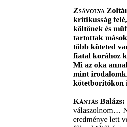
Zsávolya
Zoltán
kritikusság felé
költőnek és mű
tartottak mások
több köteted va
fiatal korához k
Mi az oka annak
mint irodalomkri
kötetborítókon 
Kántás
Balázs:
válaszolnom… N
eredménye lett v