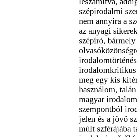
leszámítva, addi
szépirodalmi szer
nem annyira a sz
az anyagi sikere
szépíró, bármel
olvasóközönségre
irodalomtörténész
irodalomkritikus 
meg egy kis kité
használom, talán 
magyar irodalom
szempontból iroda
jelen és a jövő 
múlt szférájába t