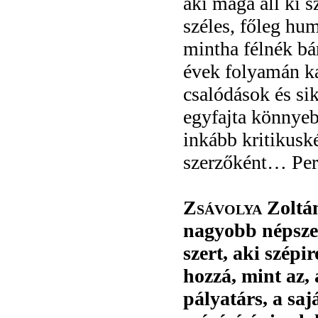
aki maga áll ki 
széles, főleg hu
mintha félnék bár
évek folyamán ka
csalódások és sik
egyfajta könnyeb
inkább kritikusk
szerzőként… Per
Zsávolya
Zoltán
nagyobb népszer
szert, aki szépi
hozzá, mint az,
pályatárs, a sa