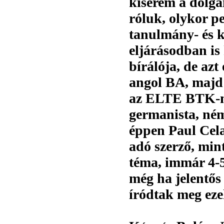
kísérem a dolga
róluk, olykor pe
tanulmány- és k
eljárásodban is
bírálója, de az
angol BA, majd
az ELTE BTK-n,
germanista, ném
éppen Paul Cela
adó szerző, mint
téma, immár 4-5
még ha jelentős
íródtak meg eze