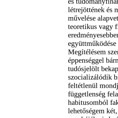
és tudományfinan
létrejöttének és
művelése alapve
teoretikus vagy 
eredményesebben
együttműködése s
Megítélésem szer
éppenséggel bár
tudósjelölt beka
szocializálódik 
feltétlenül mond
függetlenség fela
habitusomból faka
lehetőségem két,