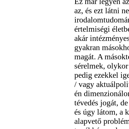
Ez már legyen a
az, és ezt látni 
irodalomtudomán
értelmiségi élet
akár intézményes
gyakran másokho
magát. A másoktó
sérelmek, olykor
pedig ezekkel ig
/ vagy aktuálpoli
én dimenzionálo
tévedés jogát, d
és úgy látom, a 
alapvető problém