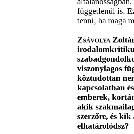
általánosságban,
függetlenül is. E
tenni, ha maga 
Zsávolya
Zoltán
irodalomkritiku
szabadgondolko
viszonylagos fü
köztudottan nem
kapcsolatban és 
emberek, kortár
akik szakmailag
szerzőre, és kik
elhatárolódsz?