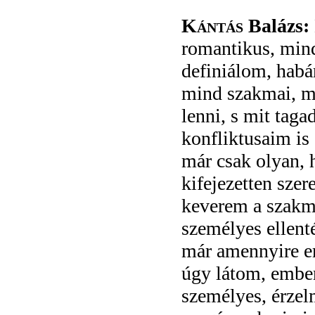
Kántás
Balázs:
romantikus, min
definiálom, habá
mind szakmai, mi
lenni, s mit tag
konfliktusaim is 
már csak olyan, 
kifejezetten sze
keverem a szakma
személyes ellent
már amennyire e
úgy látom, ember
személyes, érzel