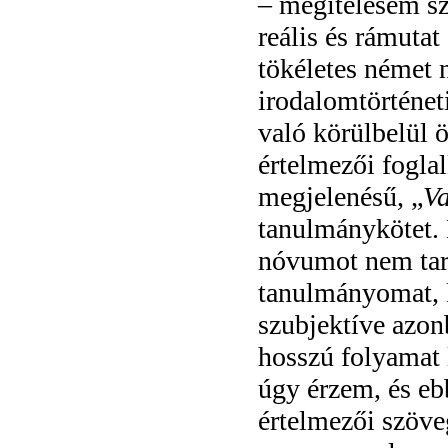
– megítélésem sz
reális és rámutat
tökéletes német 
irodalomtörténet
való körülbelül 
értelmezői foglal
megjelenésű, „
Va
tanulmánykötet. 
nóvumot nem tart
tanulmányomat, k
szubjektíve azon
hosszú folyamat 
úgy érzem, és e
értelmezői szöve