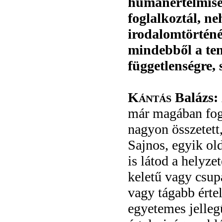
humánértelmiség
foglalkoztál, ne
irodalomtörténé
mindebből a ten
függetlenségre,
Kántás
Balázs:
már magában fogla
nagyon összetett,
Sajnos, egyik ol
is látod a helyze
keletű vagy csup
vagy tágabb ért
egyetemes jelle