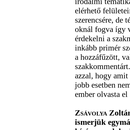
irodalmi tematik
elérhető felület
szerencsére, de t
oknál fogva így 
érdekelni a szak
inkább primér sz
a hozzáfűzött, v
szakkommentárt.
azzal, hogy amit
jobb esetben nem
ember olvasta el
Zsávolya
Zoltán
ismerjük egymás