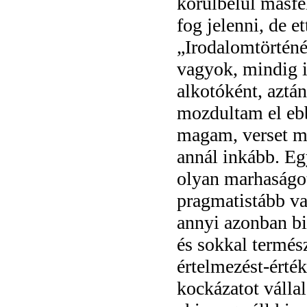
körülbelül másfé
fog jelenni, de e
„Irodalomtörténé
vagyok, mindig is
alkotóként, aztá
mozdultam el ebb
magam, verset má
annál inkább. Eg
olyan marhaságot
pragmatistább va
annyi azonban bi
és sokkal termé
értelmezést-érték
kockázatot vállal