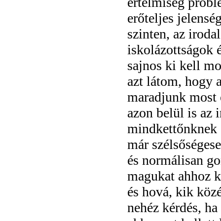
értelmiség probl
erőteljes jelensé
szinten, az irod
iskolázottságok é
sajnos ki kell mo
azt látom, hogy 
maradjunk most e
azon belül is az 
mindkettőnknek e
már szélsőségese
és normálisan go
magukat ahhoz ké
és hová, kik köz
nehéz kérdés, ha