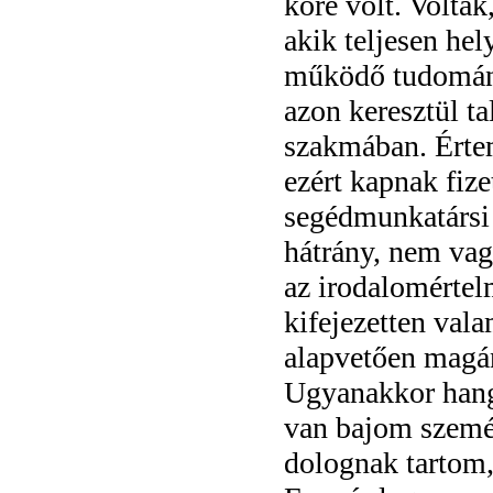
köre volt. Volta
akik teljesen h
működő tudomány
azon keresztül ta
szakmában. Értem
ezért kapnak fiz
segédmunkatársi
hátrány, nem vag
az irodalomérte
kifejezetten val
alapvetően magá
Ugyanakkor hang
van bajom személ
dolognak tartom