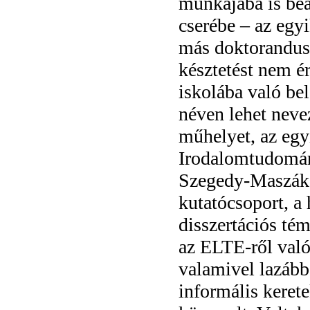
munkájába is beál
cserébe – az egy
más doktorandus
késztetést nem é
iskolába való be
néven lehet neve
műhelyet, az egy
Irodalomtudomány
Szegedy-Maszák M
kutatócsoport, a
disszertációs té
az ELTE-ről való
valamivel lazáb
informális kerete