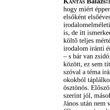
Kántás
Balázs:
hogy miért éppen
elsőként elsőéve
irodalomelméleti
is, de itt ismer
költő teljes mér
irodalom iránti 
– s bár van zsid
között, ez sem ti
szóval a téma ir
okokból táplálko
ösztönös. Előszö
szerint jól, máso
János után nem v