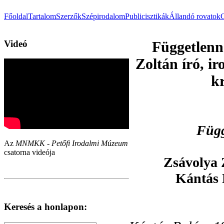
Főoldal
Tartalom
Szerzők
Szépirodalom
Publicisztikák
Állandó rovatok
Videó
Függetlenn
Zoltán író, i
kr
Függ
Az
MNMKK - Petőfi Irodalmi Múzeum
csatorna videója
Zsávolya Z
Kántás 
Keresés a honlapon: