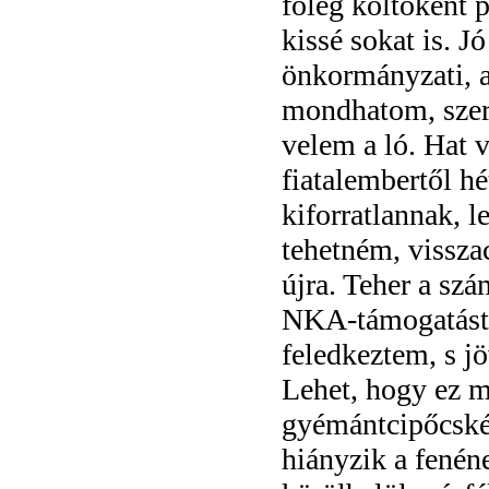
főleg költőként 
kissé sokat is. J
önkormányzati, a
mondhatom, szere
velem a ló. Hat 
fiatalembertől h
kiforratlannak, 
tehetném, vissza
újra. Teher a sz
NKA-támogatást n
feledkeztem, s j
Lehet, hogy ez m
gyémántcipőcské
hiányzik a fenén