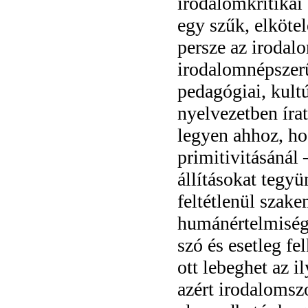
irodalomkritikai
egy szűk, elkötel
persze az irodal
irodalomnépszer
pedagógiai, kultú
nyelvezetben írat
legyen ahhoz, ho
primitivitásánál 
állításokat tegy
feltétlenül szak
humánértelmiségi
szó és esetleg fe
ott lebeghet az i
azért irodalomsz