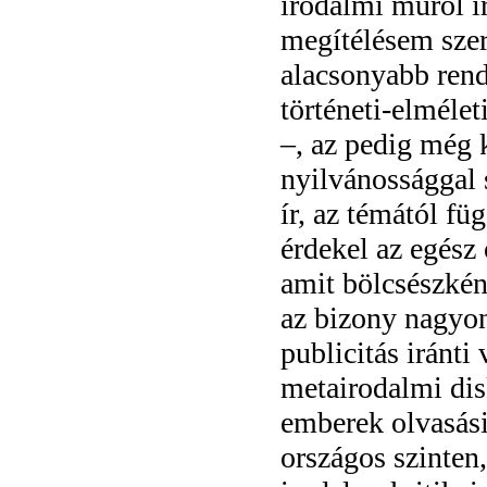
irodalmi műről ír
megítélésem sze
alacsonyabb rend
történeti-elméle
–, az pedig még 
nyilvánossággal s
ír, az témától fü
érdekel az egész
amit bölcsészkén
az bizony nagyon
publicitás iránti
metairodalmi dis
emberek olvasási
országos szinten,