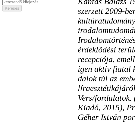
K
ántás Balázs 1
szerzett 2009-be
kultúratudomány
irodalomtudomán
Irodalomtörténész
érdeklődési terü
recepciója, emel
igen aktív fiatal
dalok túl az emb
líraesztétikájáró
Vers/fordulatok.
Kiadó, 2015), Pro
Géher István por