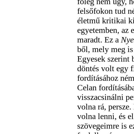
főleg nem úgy, h
felsőfokon tud né
életmű kritikai k
egyetemben, az e
maradt. Ez a
Nye
ből, mely meg is 
Egyesek szerint 
döntés volt egy 
fordításához ném
Celan fordításáb
visszacsinálni p
volna rá, persze
volna lenni, és e
szövegeimre is e