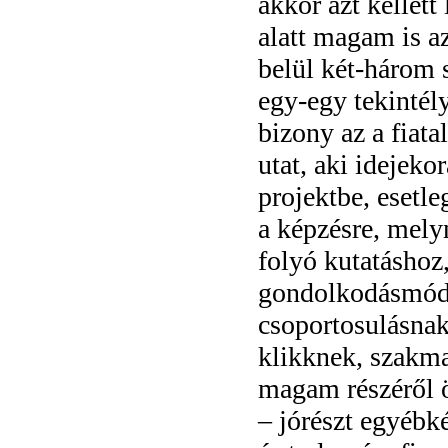
akkor azt kellet
alatt magam is a
belül két-három 
egy-egy tekintél
bizony az a fiata
utat, aki idejek
projektbe, esetle
a képzésre, mel
folyó kutatáshoz
gondolkodásmódot
csoportosulásnak
klikknek, szakma
magam részéről 
– jórészt egyébk