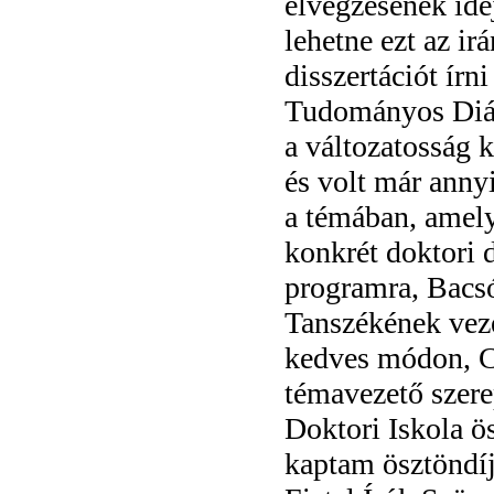
elvégzésének ide
lehetne ezt az ir
disszertációt ír
Tudományos Diákk
a változatosság 
és volt már anny
a témában, amely
konkrét doktori d
programra, Bacsó
Tanszékének veze
kedves módon, Ce
témavezető szer
Doktori Iskola 
kaptam ösztöndíj