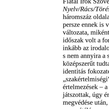
Fiatal Írók Szö
Nyelv/Rács/Töré
háromszáz oldal
persze ennek is v
változata, mikén
időszak volt a f
inkább az iroda
s nem annyira a s
középszerűt tudt
identitás fokozat
„szakértelmiségi”
értelmezések – a
játszottak, úgy é
megvédése után,