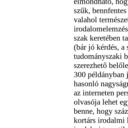
elmondható, hogy
szűk, bennfentes
valahol természet
irodalomelemzés
szak keretében t
(bár jó kérdés, 
tudományszaki be
szerezhető belől
300 példányban je
hasonló nagyságr
az interneten pe
olvasója lehet e
benne, hogy szá
kortárs irodalmi 