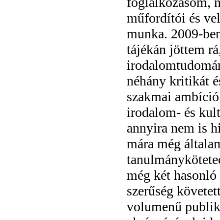
foglalkozásom, n
műfordítói és ve
munka. 2009-ben
tájékán jöttem r
irodalomtudomány
néhány kritikát 
szakmai ambíció 
irodalom- és ku
annyira nem is h
mára még általam 
tanulmánykötetec
még két hasonló 
szerűség követet
volumenű publik