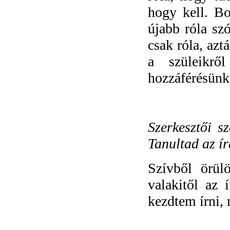
hogy kell. Bo
újabb róla sz
csak róla, azt
a szüleikr
hozzáférésünk,
Szerkesztői s
Tanultad az í
Szívből örül
valakitől az 
kezdtem írni, 