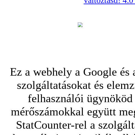
változtasd! 4.
Ez a webhely a Google és a
szolgáltatásokat és elemz
felhasználói ügynököd 
mérőszámokkal együtt mego
StatCounter-rel a szolgál