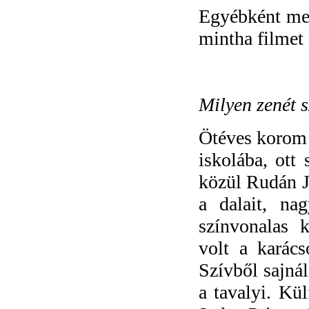
Egyébként mes
mintha filmet 
Milyen zenét s
Ötéves korom 
iskolába, ott
közül Rudán 
a dalait, na
színvonalas 
volt a karác
Szívből sajná
a tavalyi. Kü