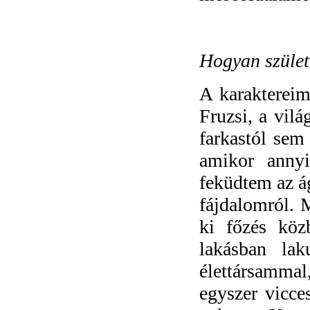
Hogyan szület
A karaktereim
Fruzsi, a vilá
farkastól sem 
amikor annyi
feküdtem az ág
fájdalomról. 
ki főzés köz
lakásban la
élettársamma
egyszer vicce