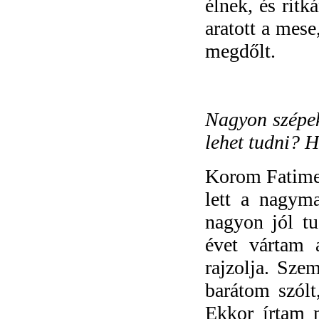
élnek, és ritk
aratott a mese
megdőlt.
Nagyon szépek 
lehet tudni? 
Korom Fatime 
lett a nagym
nagyon jól t
évet vártam 
rajzolja. Sze
barátom szólt
Ekkor írtam 