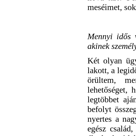
meséimet, so
Mennyi idős v
akinek személy
Két olyan üg
lakott, a leg
örültem, me
lehetőséget, 
legtöbbet ajá
befolyt össze
nyertes a nag
egész család,