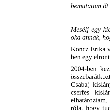
bemutatom őt 
Mesélj egy ki
oka annak, hog
Koncz Erika v
ben egy elron
2004-ben kez
összebarátko
Csaba) kislá
cserfes kisl
elhatároztam,
róla, hogy tu