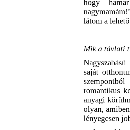
hogy hamar
nagymamám!”
látom a lehető
Mik a távlati 
Nagyszabású 
saját otthon
szempontbó
romantikus ko
anyagi körülmé
olyan, amiben 
lényegesen jo