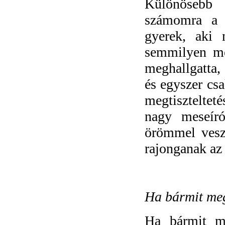
Különösebb
számomra a 
gyerek, aki 
semmilyen mes
meghallgatta, 
és egyszer csa
megtiszteltet
nagy meseír
örömmel vesz
rajonganak az 
Ha bármit meg
Ha bármit me