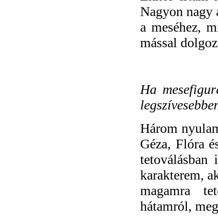
Nagyon nagy az
a meséhez, mi
mással dolgozn
Ha mesefigurá
legszívesebbe
Három nyulam 
Géza, Flóra és
tetoválásban 
karakterem, ak
magamra tet
hátamról, meg