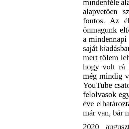
mindenféle al
alapvetően s
fontos. Az éle
önmagunk elfo
a mindennapi é
saját kiadásb
mert tőlem leh
hogy volt rá 
még mindig va
YouTube csat
felolvasok eg
éve elhatároz
már van, bár m
2020 augusz