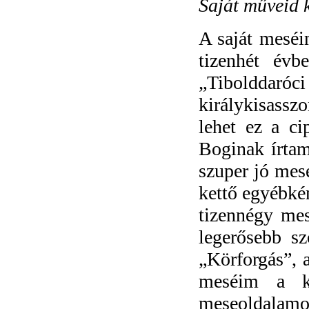
Saját műveid 
A saját meséi
tizenhét év
„Tibolddaróci 
királykisassz
lehet ez a c
Boginak írtam
szuper jó mese
kettő egyébké
tizennégy mes
legerősebb s
„Körforgás”, 
meséim a ke
meseoldalamo