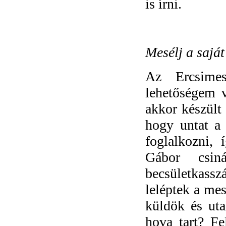
is írni.
Mesélj a saját
Az Ercsime
lehetőségem 
akkor készült 
hogy untat a 
foglalkozni,
Gábor csin
becsületkassz
leléptek a mes
küldök és ut
hova tart? Fe