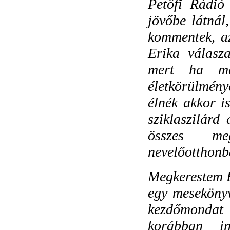
Petőfi Rádió
jövőbe látnál
kommentek, az
Erika válasz
mert ha me
életkörülmén
élnék akkor i
sziklaszilárd
összes me
nevelőotthonb
Megkerestem E
egy mesekönyv
kezdőmondat 
korábban in