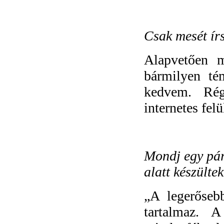
Csak mesét ír
Alapvetően m
bármilyen té
kedvem. Rég
internetes fel
Mondj egy pár
alatt készültek
„
A legerőseb
tartalmaz. 