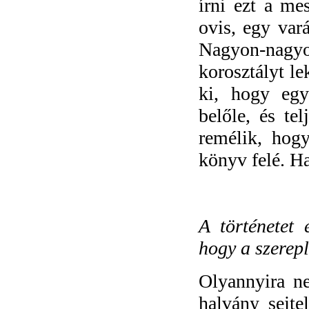
írni ezt a me
ovis, egy var
Nagyon-nagy
korosztályt le
ki, hogy egy
belőle, és tel
remélik, hog
könyv felé. H
A történetet 
hogy a szerepl
Olyannyira ne
halvány sejte