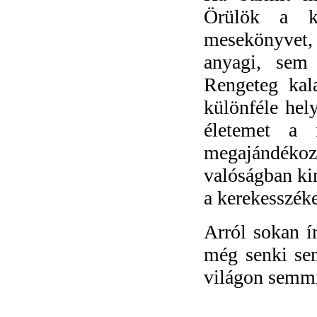
Örülök a k
mesekönyvet, 
anyagi, sem
Rengeteg kal
különféle hel
életemet a 
megajándék
valóságban ki
a kerekesszéke
Arról sokan í
még senki sem
világon semmi