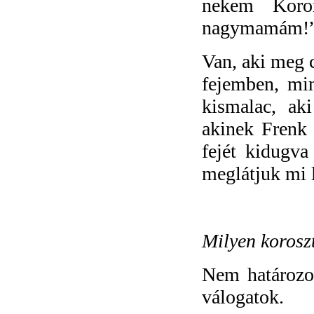
nekem Koro
nagymamám!” c
Van, aki meg 
fejemben, min
kismalac, ak
akinek Frenk 
fejét kidugva
meglátjuk mi 
Milyen korosz
Nem határozo
válogatok.