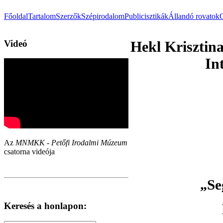
Főoldal
Tartalom
Szerzők
Szépirodalom
Publicisztikák
Állandó rovatok
Videó
Hekl Krisztin
In
Az
MNMKK - Petőfi Irodalmi Múzeum
csatorna videója
Se
„
Keresés a honlapon: