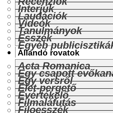
Recenziók
Interjúk
Laudációk
Videók
Tanulmányok
Esszék
Egyéb publicisztiká
Állandó rovatok
Acta Romanica
Egy csapott evőkan
Egy versről
Élet-pergető
Évértékelő
Filmaláfutás
Filoesszék