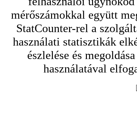
felhasználói ügynököd 
mérőszámokkal együtt mego
StatCounter-rel a szolgál
használati statisztikák elk
észlelése és megoldása
használatával elfoga