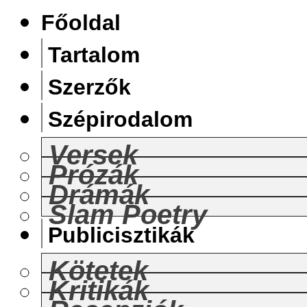
Főoldal
Tartalom
Szerzők
Szépirodalom
Versek
Prózák
Drámák
Slam Poetry
Publicisztikák
Kötetek
Kritikák