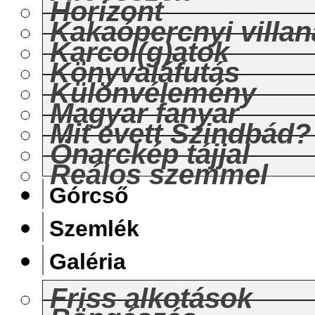
Horizont
Kakaópercnyi villan
Karcol(g)atok
Könyvaláfutás
Különvélemény
Magyar fanyar
Mit evett Szindbád?
Önarckép tájjal
Reálos szemmel
Górcső
Szemlék
Galéria
Friss alkotások