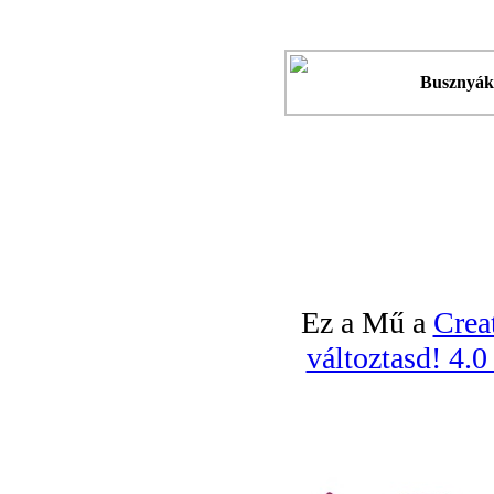
Busznyák
Ez a Mű a
Crea
változtasd! 4.