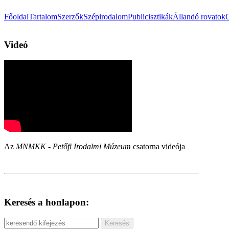
Főoldal
Tartalom
Szerzők
Szépirodalom
Publicisztikák
Állandó rovatok
Videó
Az
MNMKK - Petőfi Irodalmi Múzeum
csatorna videója
Keresés a honlapon: