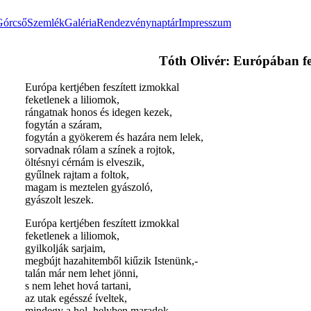
Górcső
Szemlék
Galéria
Rendezvénynaptár
Impresszum
Tóth Olivér: Európában fe
Európa kertjében feszített izmokkal
feketlenek a liliomok,
rángatnak honos és idegen kezek,
fogytán a száram,
fogytán a gyökerem és hazára nem lelek,
sorvadnak rólam a színek a rojtok,
öltésnyi cérnám is elveszik,
gyűlnek rajtam a foltok,
magam is meztelen gyászoló,
gyászolt leszek.
Európa kertjében feszített izmokkal
feketlenek a liliomok,
gyilkolják sarjaim,
megbújt hazahitemből kiűzik Istenünk,-
talán már nem lehet jönni,
s nem lehet hová tartani,
az utak egésszé íveltek,
mindegy a hol, helyben maradok,