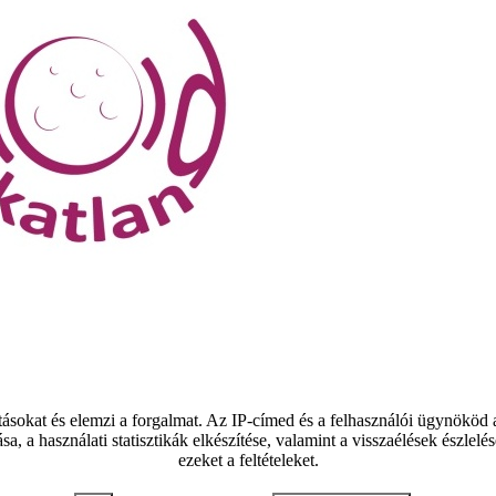
tásokat és elemzi a forgalmat. Az IP-címed és a felhasználói ügynököd
ása, a használati statisztikák elkészítése, valamint a visszaélések észl
ezeket a feltételeket.