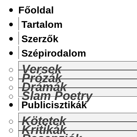
Főoldal
Tartalom
Szerzők
Szépirodalom
Versek
Prózák
Drámák
Slam Poetry
Publicisztikák
Kötetek
Kritikák