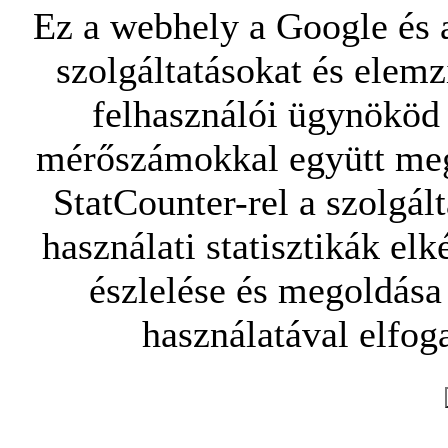
Ez a webhely a Google és a
szolgáltatásokat és elemz
felhasználói ügynököd 
mérőszámokkal együtt mego
StatCounter-rel a szolgál
használati statisztikák elk
észlelése és megoldása
használatával elfoga