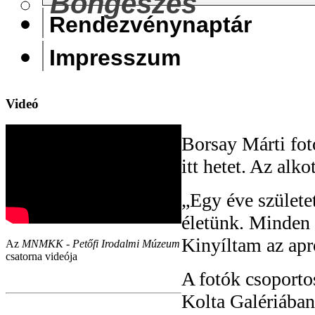
Böngészés
Rendezvénynaptár
Impresszum
Videó
Borsay Márti fot
itt hetet. Az alko
„Egy éve születet
életünk. Minden 
Kinyíltam az apr
Az
MNMKK - Petőfi Irodalmi Múzeum
csatorna videója
A fotók csoportos
Kolta Galériában