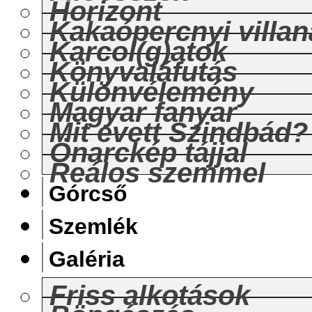
Horizont
Kakaópercnyi villan
Karcol(g)atok
Könyvaláfutás
Különvélemény
Magyar fanyar
Mit evett Szindbád?
Önarckép tájjal
Reálos szemmel
Górcső
Szemlék
Galéria
Friss alkotások