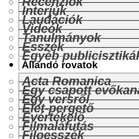
Recenziók
Interjúk
Laudációk
Videók
Tanulmányok
Esszék
Egyéb publicisztiká
Állandó rovatok
Acta Romanica
Egy csapott evőkan
Egy versről
Élet-pergető
Évértékelő
Filmaláfutás
Filoesszék