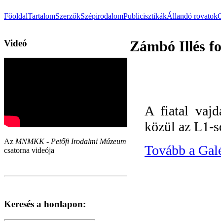
Főoldal
Tartalom
Szerzők
Szépirodalom
Publicisztikák
Állandó rovatok
Videó
Zámbó Illés fo
A fiatal vajd
közül az L1-s
Az
MNMKK - Petőfi Irodalmi Múzeum
Tovább a Gal
csatorna videója
Keresés a honlapon: