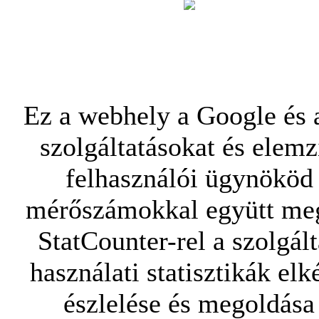
Ez a webhely a Google és a
szolgáltatásokat és elemz
felhasználói ügynököd 
mérőszámokkal együtt mego
StatCounter-rel a szolgál
használati statisztikák elk
észlelése és megoldása