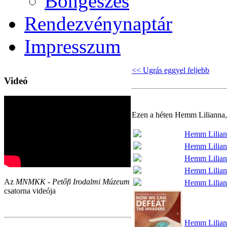
Böngészés
Rendezvénynaptár
Impresszum
<< Ugrás eggyel feljebb
Videó
Ezen a héten Hemm Lilianna,
Hemm Liliann
Hemm Liliann
Hemm Liliann
Hemm Liliann
Az
MNMKK - Petőfi Irodalmi Múzeum
Hemm Liliann
csatorna videója
Hemm Liliann