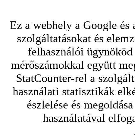
Ez a webhely a Google és a
szolgáltatásokat és elemz
felhasználói ügynököd 
mérőszámokkal együtt mego
StatCounter-rel a szolgál
használati statisztikák elk
észlelése és megoldása
használatával elfoga