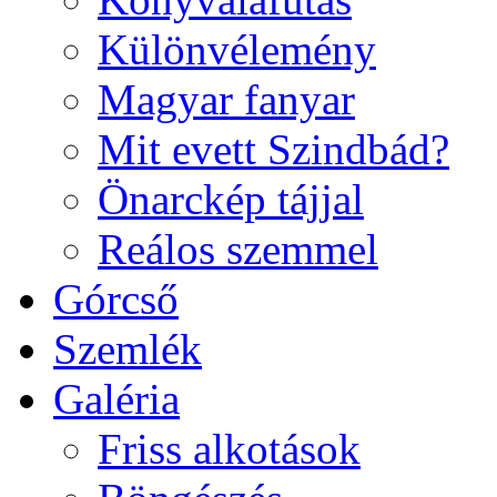
Különvélemény
Magyar fanyar
Mit evett Szindbád?
Önarckép tájjal
Reálos szemmel
Górcső
Szemlék
Galéria
Friss alkotások