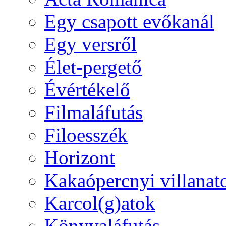
Egy csapott evőkanál
Egy versről
Élet-pergető
Évértékelő
Filmaláfutás
Filoesszék
Horizont
Kakaópercnyi villanat
Karcol(g)atok
Könyvaláfutás