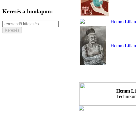
Keresés a honlapon:
Hemm Liliann
Hemm Liliann
Hemm Li
Technikum