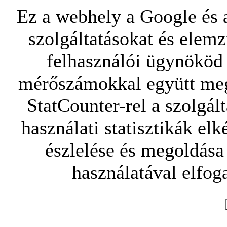
Ez a webhely a Google és a
szolgáltatásokat és elemz
felhasználói ügynököd 
mérőszámokkal együtt mego
StatCounter-rel a szolgál
használati statisztikák elk
észlelése és megoldása
használatával elfoga