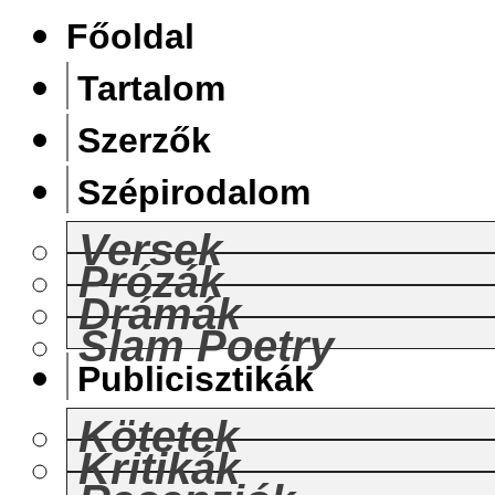
Főoldal
Tartalom
Szerzők
Szépirodalom
Versek
Prózák
Drámák
Slam Poetry
Publicisztikák
Kötetek
Kritikák