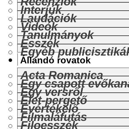
Recenziók
Interjúk
Laudációk
Videók
Tanulmányok
Esszék
Egyéb publicisztiká
Állandó rovatok
Acta Romanica
Egy csapott evőkan
Egy versről
Élet-pergető
Évértékelő
Filmaláfutás
Filoesszék