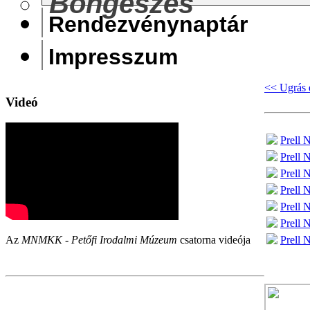
Böngészés
Rendezvénynaptár
Impresszum
<< Ugrás 
Videó
Prell 
Prell 
Prell 
Prell 
Prell 
Prell 
Prell 
Az
MNMKK - Petőfi Irodalmi Múzeum
csatorna videója