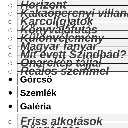
Horizont
Kakaópercnyi villan
Karcol(g)atok
Könyvaláfutás
Különvélemény
Magyar fanyar
Mit evett Szindbád?
Önarckép tájjal
Reálos szemmel
Górcső
Szemlék
Galéria
Friss alkotások