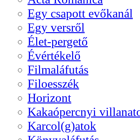
Egy csapott evőkanál
Egy versről
Élet-pergető
Évértékelő
Filmaláfutás
Filoesszék
Horizont
Kakaópercnyi villanat
Karcol(g)atok
Könyvaláfutás