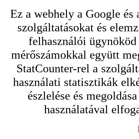
Ez a webhely a Google és a
szolgáltatásokat és elemz
felhasználói ügynököd 
mérőszámokkal együtt mego
StatCounter-rel a szolgál
használati statisztikák elk
észlelése és megoldása
használatával elfoga