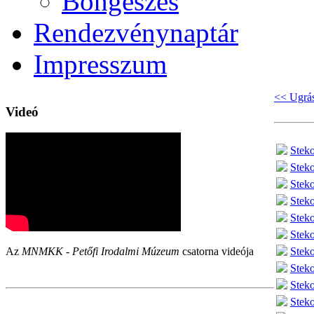
Böngészés
Rendezvénynaptár
Impresszum
<< Ugrás
Videó
Steko
Steko
Steko
Steko
Steko
Steko
Steko
Az
MNMKK - Petőfi Irodalmi Múzeum
csatorna videója
Steko
Steko
Steko