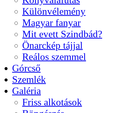
Különvélemény
Magyar fanyar
Mit evett Szindbád?
Önarckép tájjal
Reálos szemmel
Górcső
Szemlék
Galéria
Friss alkotások