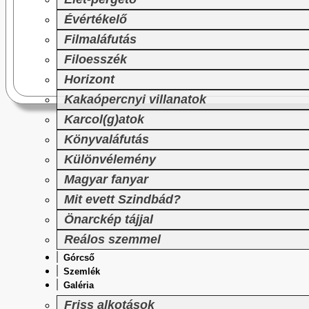
Évértékelő
Filmaláfutás
Filoesszék
Horizont
Kakaópercnyi villanatok
Karcol(g)atok
Könyvaláfutás
Különvélemény
Magyar fanyar
Mit evett Szindbád?
Önarckép tájjal
Reálos szemmel
Górcső
Szemlék
Galéria
Friss alkotások