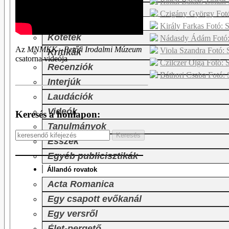
Rónai Balázs Zoltán 
Slam Poetry
Czigány György Fotó
Publicisztikák
Király Farkas Fotó: S
Kötetek
Nádasdy Ádám Fotó: 
Az
MNMKK - Petőfi Irodalmi Múzeum
Viola Szandra Fotó: 
Kritikák
csatorna videója
Czilczer Olga Fotó: 
Recenziók
Báthori Csaba Fotó: 
Interjúk
Laudációk
Videók
Keresés a honlapon:
Tanulmányok
Esszék
Egyéb publicisztikák
Állandó rovatok
Acta Romanica
Egy csapott evőkanál
Egy versről
Élet-pergető