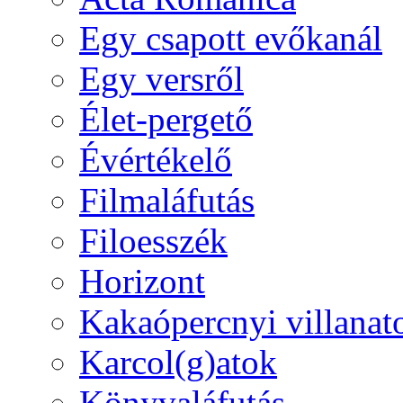
Egy csapott evőkanál
Egy versről
Élet-pergető
Évértékelő
Filmaláfutás
Filoesszék
Horizont
Kakaópercnyi villanat
Karcol(g)atok
Könyvaláfutás