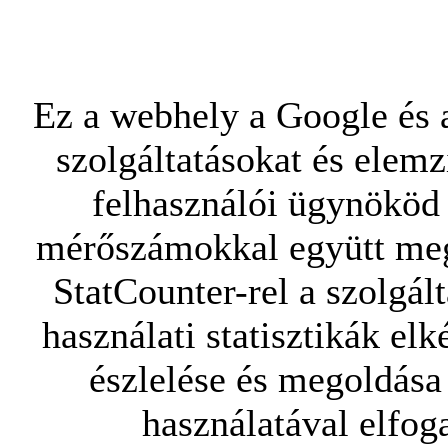
Ez a webhely a Google és a
szolgáltatásokat és elemz
felhasználói ügynököd 
mérőszámokkal együtt mego
StatCounter-rel a szolgál
használati statisztikák elk
észlelése és megoldása
használatával elfoga