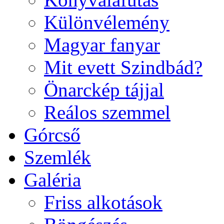
Különvélemény
Magyar fanyar
Mit evett Szindbád?
Önarckép tájjal
Reálos szemmel
Górcső
Szemlék
Galéria
Friss alkotások