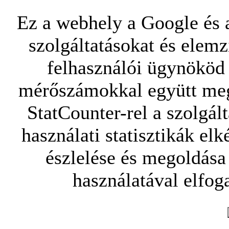
Ez a webhely a Google és a
szolgáltatásokat és elemz
felhasználói ügynököd 
mérőszámokkal együtt mego
StatCounter-rel a szolgál
használati statisztikák elk
észlelése és megoldása
használatával elfoga