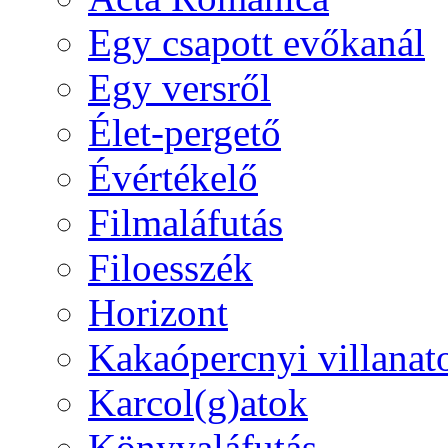
Egy csapott evőkanál
Egy versről
Élet-pergető
Évértékelő
Filmaláfutás
Filoesszék
Horizont
Kakaópercnyi villanat
Karcol(g)atok
Könyvaláfutás