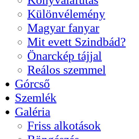
Különvélemény
Magyar fanyar
Mit evett Szindbád?
Önarckép tájjal
Reálos szemmel
Górcső
Szemlék
Galéria
Friss alkotások