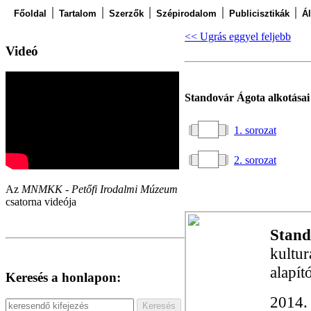
Főoldal
Tartalom
Szerzők
Szépirodalom
Publicisztikák
Á
<< Ugrás eggyel feljebb
Videó
Standovár Ágota alkotásai
1. sorozat
2. sorozat
Az
MNMKK - Petőfi Irodalmi Múzeum
csatorna videója
Stand
kultur
alapít
Keresés a honlapon:
2014. 