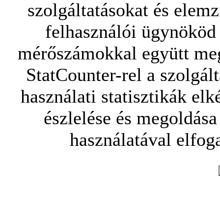
szolgáltatásokat és elemz
felhasználói ügynököd 
mérőszámokkal együtt mego
StatCounter-rel a szolgál
használati statisztikák elk
észlelése és megoldása
használatával elfoga