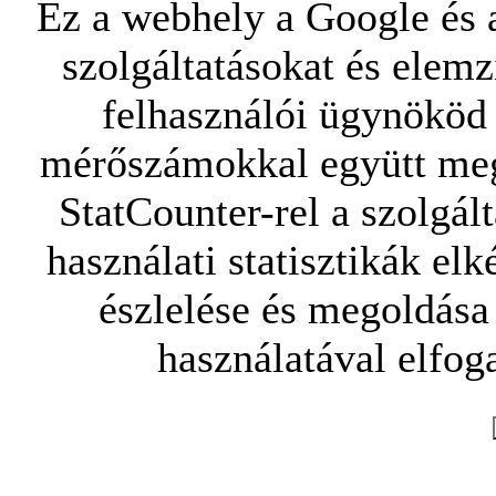
Ez a webhely a Google és a
szolgáltatásokat és elemz
felhasználói ügynököd 
mérőszámokkal együtt mego
StatCounter-rel a szolgál
használati statisztikák elk
észlelése és megoldása
használatával elfoga