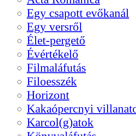
Egy csapott evőkanál
Egy versről
Élet-pergető
Évértékelő
Filmaláfutás
Filoesszék
Horizont
Kakaópercnyi villanat
Karcol(g)atok
Könyvaláfutás