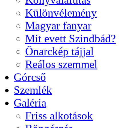
Különvélemény
Magyar fanyar
Mit evett Szindbád?
Önarckép tájjal
Reálos szemmel
Górcső
Szemlék
Galéria
Friss alkotások