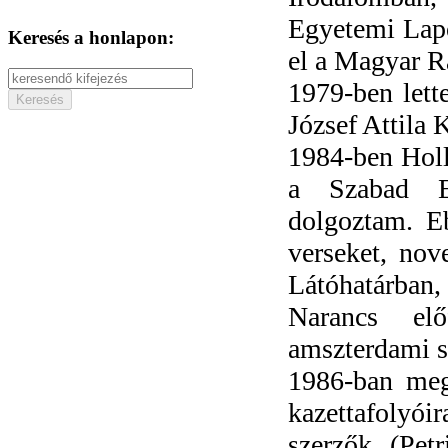
Egyetemi Lapo
Keresés a honlapon:
el a Magyar R
1979-ben lett
József Attila 
1984-ben Holl
a Szabad Eu
dolgoztam. E
verseket, nov
Látóhatárban,
Narancs elő
amszterdami sz
1986-ban mega
kazettafolyó
szerzők (Petr