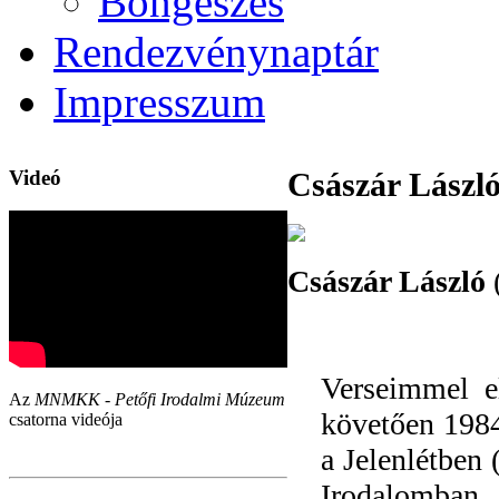
Böngészés
Rendezvénynaptár
Impresszum
Videó
Császár Lászl
Császár László
(
Verseimmel e
Az
MNMKK - Petőfi Irodalmi Múzeum
követően 1984
csatorna videója
a Jelenlétben 
Irodalomban