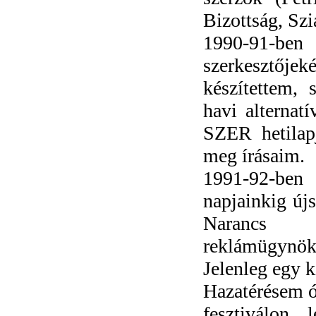
Bizottság, Szi
1990-91-be
szerkesztője
készítettem, s
havi alternat
SZER hetilap
meg írásaim.
1991-92-ben 
napjainkig újs
Narancs (
reklámügynök
Jelenleg egy 
Hazatérésem ót
fesztiválon 