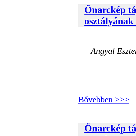
Önarckép táj
osztályának
Angyal Eszter
Bővebben >>>
Önarckép táj