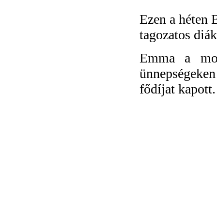
Ezen a héten 
tagozatos diá
Emma a most
ünnepségek
fődíjat kapott