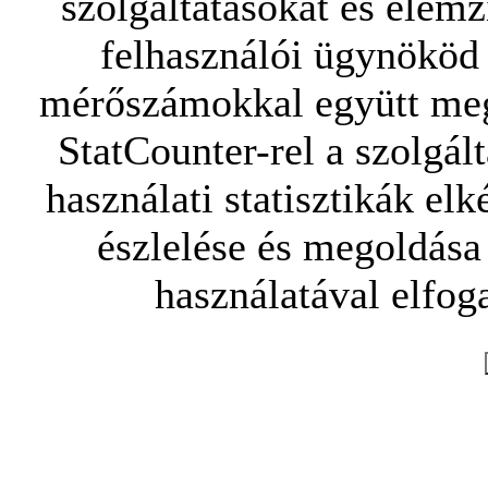
szolgáltatásokat és elemz
felhasználói ügynököd 
mérőszámokkal együtt mego
StatCounter-rel a szolgál
használati statisztikák elk
észlelése és megoldása
használatával elfoga