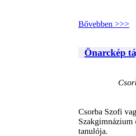
Bővebben >>>
Önarckép táj
Csor
Csorba Szofi va
Szakgimnázium é
tanulója.