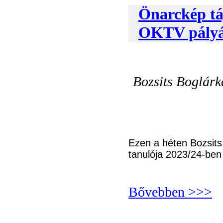
Önarckép táj
OKTV pályá
Bozsits Boglárk
Ezen a héten Bozsits
tanulója 2023/24-ben
Bővebben >>>