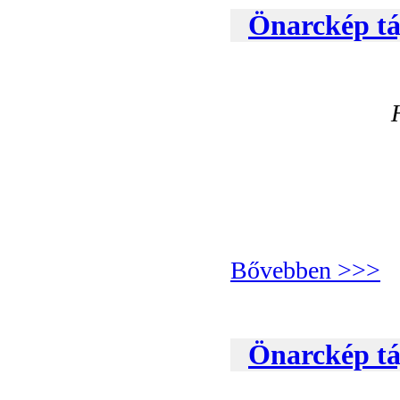
Önarckép táj
Bővebben >>>
Önarckép tá