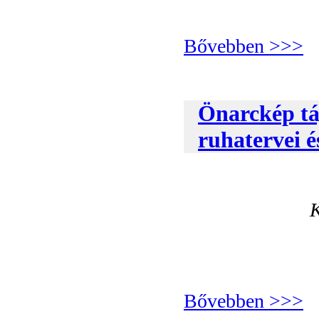
Bővebben >>>
Önarckép táj
ruhatervei 
K
Bővebben >>>