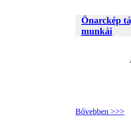
Önarckép tá
munkái
Bővebben >>>