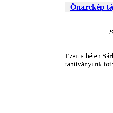
Önarckép táj
S
Ezen a héten Sár
tanítványunk fot