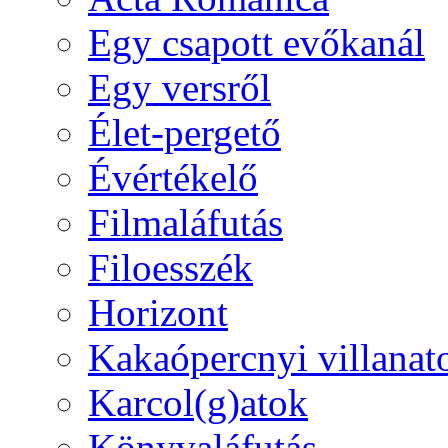
Egy csapott evőkanál
Egy versről
Élet-pergető
Évértékelő
Filmaláfutás
Filoesszék
Horizont
Kakaópercnyi villanat
Karcol(g)atok
Könyvaláfutás