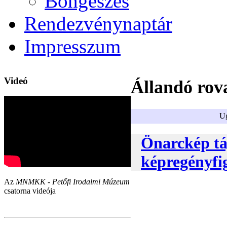
Böngészés
Rendezvénynaptár
Impresszum
Videó
Állandó rov
Ug
Önarckép táj
képregényfi
Az
MNMKK - Petőfi Irodalmi Múzeum
csatorna videója