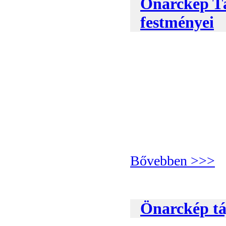
Önarckép Tá
festményei
Bővebben >>>
Önarckép táj