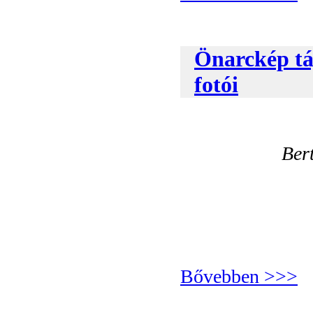
Önarckép táj
fotói
Ber
Bővebben >>>