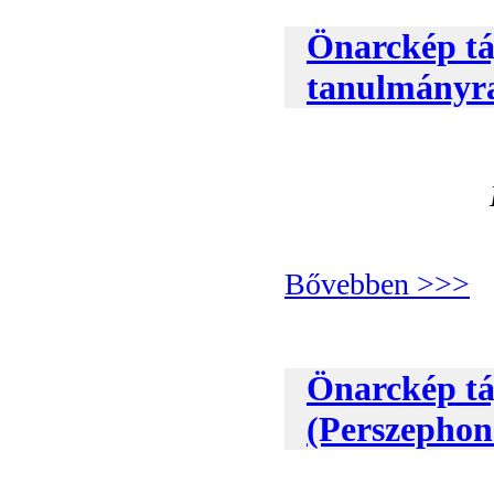
Önarckép tá
tanulmányraj
Bővebben >>>
Önarckép tá
(Perszephon