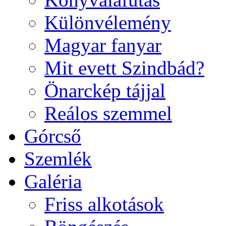
Különvélemény
Magyar fanyar
Mit evett Szindbád?
Önarckép tájjal
Reálos szemmel
Górcső
Szemlék
Galéria
Friss alkotások