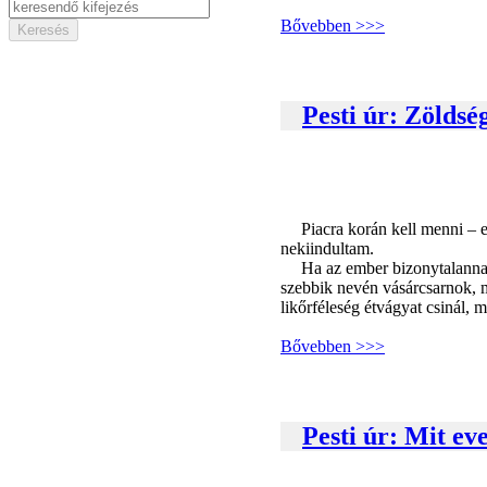
Bővebben >>>
Pesti úr: Zöldség
Piacra korán kell menni – e
nekiindultam.
Ha az ember bizonytalannak 
szebbik nevén vásárcsarnok, 
likőrféleség étvágyat csinál, 
Bővebben >>>
Pesti úr: Mit ev