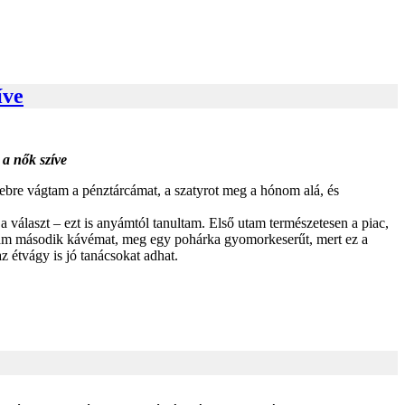
íve
 a nők szíve
zsebre vágtam a pénztárcámat, a szatyrot meg a hónom alá, és
a választ – ezt is anyámtól tanultam. Első utam természetesen a piac,
ttam második kávémat, meg egy pohárka gyomorkeserűt, mert ez a
z étvágy is jó tanácsokat adhat.