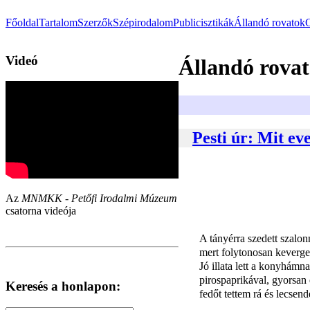
Főoldal
Tartalom
Szerzők
Szépirodalom
Publicisztikák
Állandó rovatok
Videó
Állandó rovat
Pesti úr: Mit ev
Az
MNMKK - Petőfi Irodalmi Múzeum
csatorna videója
A tányérra szedett szalon
mert folytonosan keverge
Jó illata lett a konyhámn
pirospaprikával, gyorsan 
Keresés a honlapon:
fedőt tettem rá és lecsend