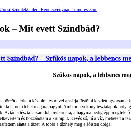
Górcső
Szemlék
Galéria
Rendezvénynaptár
Impresszum
ok – Mit evett Szindbád?
ett Szindbád? – Szűkös napok, a lebbencs me
Szűkös napok, a lebbencs meg
napörcöt eltoltam kéz alól, és mivel a zsírja füstölni kezdett, gyorsan 
tni kell, nem lehet magára hagyni. Amikor a vékony tésztalapok hólyag
ak. Aztán a tészta lassan dohánybarnára, a hagyma pedig épp megfelelő á
elkevertem és hozzáadtam a krumplit. Kevés só, rá a víz, mehetett a fazé
esítettem alatta a tüzet. A többi a tűzhely meg a Jóisten dolga.