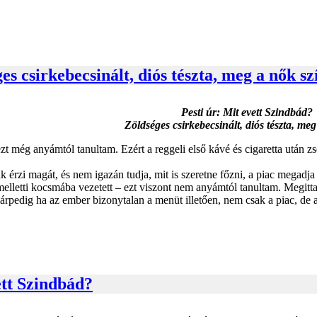
es csirkebecsinált, diós tészta, meg a nők sz
Pesti úr: Mit evett Szindbád?
Zöldséges csirkebecsinált, diós tészta, meg
zt még anyámtól tanultam. Ezért a reggeli első kávé és cigaretta után 
érzi magát, és nem igazán tudja, mit is szeretne főzni, a piac megadja 
melletti kocsmába vezetett – ezt viszont nem anyámtól tanultam. Megi
márpedig ha az ember bizonytalan a menüt illetően, nem csak a piac, de a
ett Szindbád?