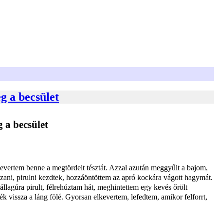
g a becsület
 a becsület
elkevertem benne a megtördelt tésztát. Azzal azután meggyűlt a bajom,
zani, pirulni kezdtek, hozzáöntöttem az apró kockára vágott hagymát.
llagúra pirult, félrehúztam hát, meghintettem egy kevés őrölt
k vissza a láng fölé. Gyorsan elkevertem, lefedtem, amikor felforrt,