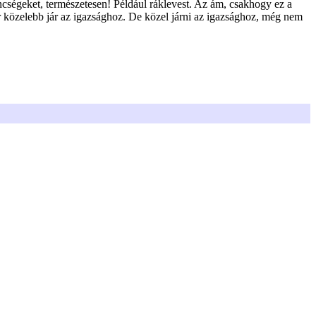
cségeket, természetesen! Például ráklevest. Az ám, csakhogy ez a
r közelebb jár az igazsághoz. De közel járni az igazsághoz, még nem