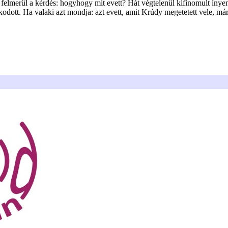
lmerül a kérdés: hogyhogy mit evett? Hát végtelenül kifinomult ínyen
odott. Ha valaki azt mondja: azt evett, amit Krúdy megetetett vele, má