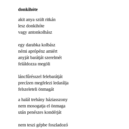
donkihóte
akit anya szült ritkán
lesz donkihóte
vagy antonkolhász
egy darabka kolbász
némi aprópénz amiért
anyját barátját szerelmét
feláldozza megöli
láncfűrésszel felebarátját
precízen megfelezi ledarálja
felszeleteli önmagát
a halál trehány háziasszony
nem mosogatja el önmaga
után penészes kondérját
nem teszi gépbe foszladozó