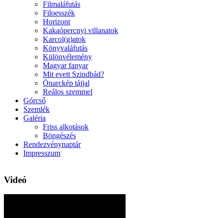
Filmaláfutás
Filoesszék
Horizont
Kakaópercnyi villanatok
Karcol(g)atok
Könyvaláfutás
Különvélemény
Magyar fanyar
Mit evett Szindbád?
Önarckép tájjal
Reálos szemmel
Górcső
Szemlék
Galéria
Friss alkotások
Böngészés
Rendezvénynaptár
Impresszum
Videó