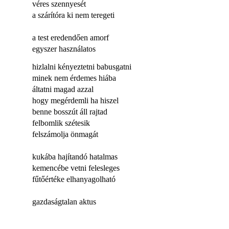
véres szennyesét
a szárítóra ki nem teregeti
a test eredendően amorf
egyszer használatos
hizlalni kényeztetni babusgatni
minek nem érdemes hiába
áltatni magad azzal
hogy megérdemli ha hiszel
benne bosszút áll rajtad
felbomlik szétesik
felszámolja önmagát
kukába hajítandó hatalmas
kemencébe vetni felesleges
fűtőértéke elhanyagolható
gazdaságtalan aktus