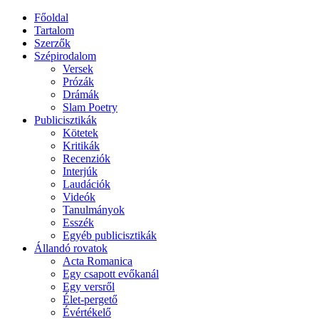
Főoldal
Tartalom
Szerzők
Szépirodalom
Versek
Prózák
Drámák
Slam Poetry
Publicisztikák
Kötetek
Kritikák
Recenziók
Interjúk
Laudációk
Videók
Tanulmányok
Esszék
Egyéb publicisztikák
Állandó rovatok
Acta Romanica
Egy csapott evőkanál
Egy versről
Élet-pergető
Évértékelő