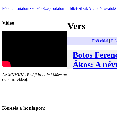
Főoldal
Tartalom
Szerzők
Szépirodalom
Publicisztikák
Állandó rovatok
Videó
Vers
Első oldal
|
Elő
Botos Feren
Ákos: A névt
Az
MNMKK - Petőfi Irodalmi Múzeum
csatorna videója
Keresés a honlapon: