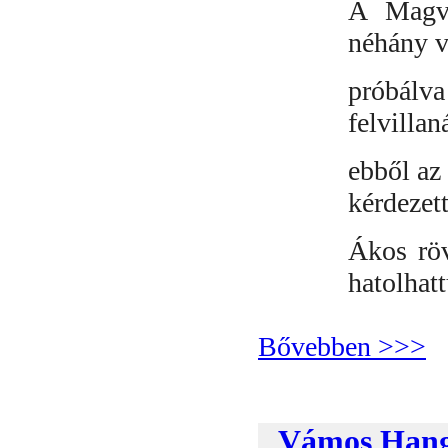
A Magve
néhány v
próbálv
felvillan
ebből az
kérdezett
Ákos röv
hatolhat
Bővebben >>>
Vámos Hang 