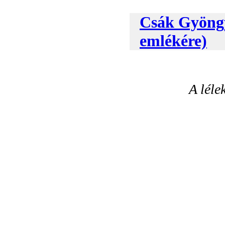
Csák Gyöngy
emlékére)
A léle