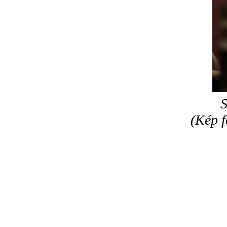
S
(Kép f