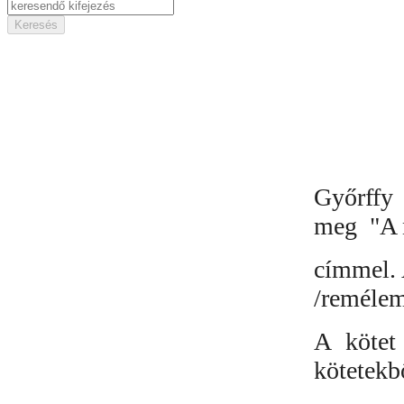
Győrffy 
meg "A n
címmel. 
/remélem
A kötet
kötetekb