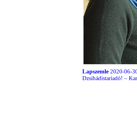
Lapszemle
2020-06-30
Dzsihádistariadó! – Ka