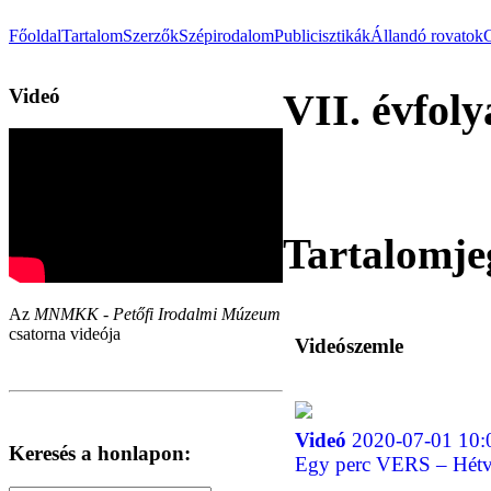
Főoldal
Tartalom
Szerzők
Szépirodalom
Publicisztikák
Állandó rovatok
Videó
VII. évfoly
Tartalomje
Az
MNMKK - Petőfi Irodalmi Múzeum
csatorna videója
Videószemle
Videó
2020-07-01 10:
Keresés a honlapon:
Egy perc VERS – Hétvár