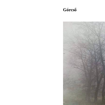
Górcső