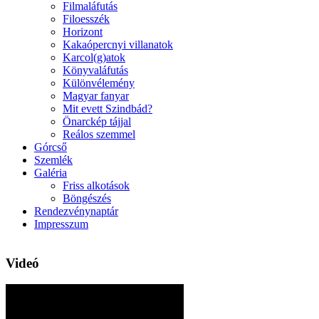
Filmaláfutás
Filoesszék
Horizont
Kakaópercnyi villanatok
Karcol(g)atok
Könyvaláfutás
Különvélemény
Magyar fanyar
Mit evett Szindbád?
Önarckép tájjal
Reálos szemmel
Górcső
Szemlék
Galéria
Friss alkotások
Böngészés
Rendezvénynaptár
Impresszum
Videó