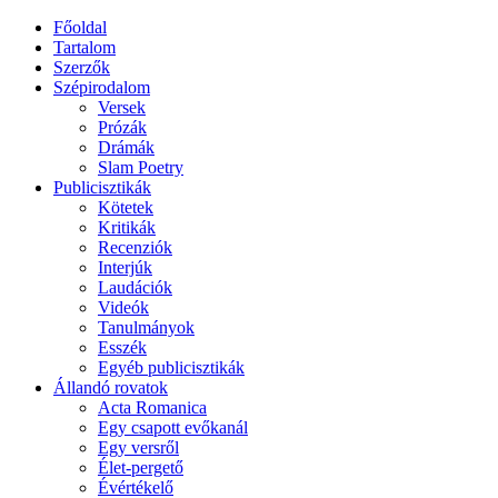
Főoldal
Tartalom
Szerzők
Szépirodalom
Versek
Prózák
Drámák
Slam Poetry
Publicisztikák
Kötetek
Kritikák
Recenziók
Interjúk
Laudációk
Videók
Tanulmányok
Esszék
Egyéb publicisztikák
Állandó rovatok
Acta Romanica
Egy csapott evőkanál
Egy versről
Élet-pergető
Évértékelő