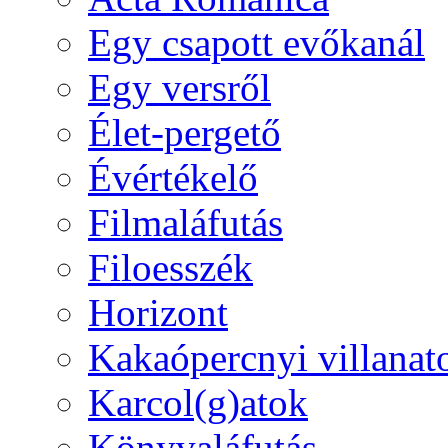
Egy csapott evőkanál
Egy versről
Élet-pergető
Évértékelő
Filmaláfutás
Filoesszék
Horizont
Kakaópercnyi villanat
Karcol(g)atok
Könyvaláfutás