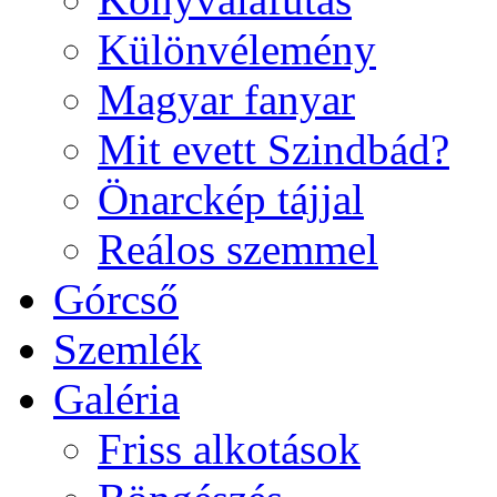
Különvélemény
Magyar fanyar
Mit evett Szindbád?
Önarckép tájjal
Reálos szemmel
Górcső
Szemlék
Galéria
Friss alkotások