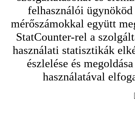
felhasználói ügynököd 
mérőszámokkal együtt mego
StatCounter-rel a szolgál
használati statisztikák elk
észlelése és megoldása
használatával elfoga