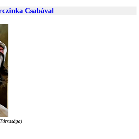
arczinka Csabával
 Társasága)