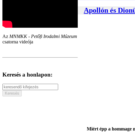
Apollón és Dion
Az
MNMKK - Petőfi Irodalmi Múzeum
csatorna videója
Keresés a honlapon:
Miért épp a hommage műf