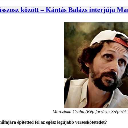
üsszosz között – Kántás Balázs interjúja M
Marczinka Csaba (Kép forrása: Szépírók
ajára építetted fel az egész legújabb verseskötetedet?