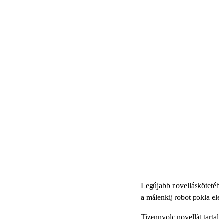
Legújabb novelláskötetéb
a málenkij robot pokla e
Tizennyolc novellát tarta