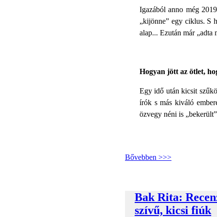
Igazából anno még 2019-
„kijönne” egy ciklus. S h
alap... Ezután már „adta 
Hogyan jött az ötlet, h
Egy idő után kicsit szűk
írók s más kiváló embere
özvegy néni is „bekerült”
Bővebben >>>
Bak Rita: Recenz
szívű, kicsi fiúk