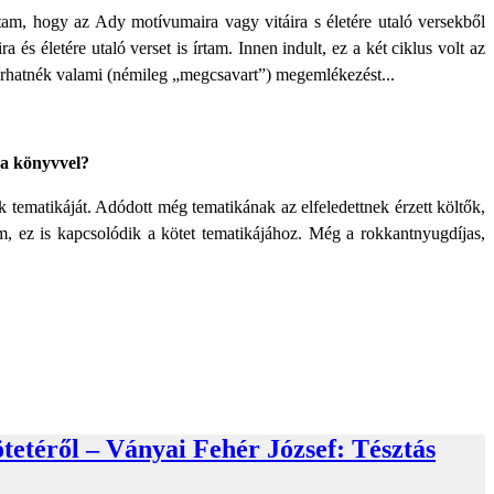
am, hogy az Ady motívumaira vagy vitáira s életére utaló versekből
 életére utaló verset is írtam. Innen indult, ez a két ciklus volt az
s írhatnék valami (némileg „megcsavart”) megemlékezést...
j a könyvvel?
 tematikáját. Adódott még tematikának az elfeledettnek érzett költők,
m, ez is kapcsolódik a kötet tematikájához. Még a rokkantnyugdíjas,
tetéről – Ványai Fehér József: Tésztás