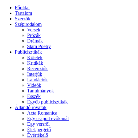
Főoldal
Tartalom
Szerzők
Szépirodalom
Versek
Prózák
Drámák
Slam Poetry
Publicisztikák
Kötetek
Kritikák
Recenziók
Interjúk
Laudációk
Videók
Tanulmányok
Esszék
Egyéb publicisztikák
Állandó rovatok
Acta Romanica
Egy csapott evőkanál
Egy versről
Élet-pergető
Évértékelő