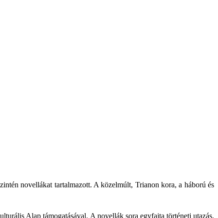
intén novellákat tartalmazott. A közelmúlt, Trianon kora, a háború és
turális Alap támogatásával. A novellák sora egyfajta történeti utazás,