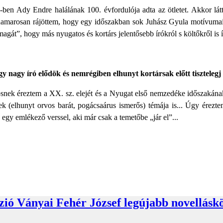
ben Ady Endre halálának 100. évfordulója adta az ötletet. Akkor látt
amarosan rájöttem, hogy egy időszakban sok Juhász Gyula motívumaira és
magát”, hogy más nyugatos és kortárs jelentősebb írókról s költőkről i
ogy nagy író elődök és nemrégiben elhunyt kortársak előtt tiszteleg
ösnek éreztem a XX. sz. elejét és a Nyugat első nemzedéke időszakának
k (elhunyt orvos barát, pogácsaárus ismerős) témája is... Úgy érezte
 egy emlékező verssel, aki már csak a temetőbe „jár el”...
ió Ványai Fehér József legújabb novelláskö