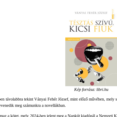
Kép forrása: libri.hu
en távolabbra tekint Ványai Fehér József, mint előző művében, mely sz
levenedik meg számunkra a novellákban.
lmaz a kötet, mely 2024-ben jelent meg a Napkút kiadónál a Nemzeti Kul