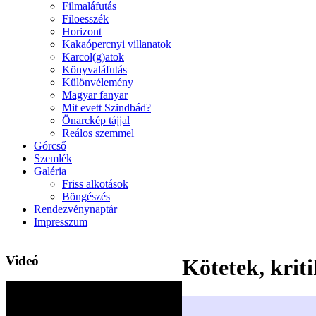
Filmaláfutás
Filoesszék
Horizont
Kakaópercnyi villanatok
Karcol(g)atok
Könyvaláfutás
Különvélemény
Magyar fanyar
Mit evett Szindbád?
Önarckép tájjal
Reálos szemmel
Górcső
Szemlék
Galéria
Friss alkotások
Böngészés
Rendezvénynaptár
Impresszum
Videó
Kötetek, kriti