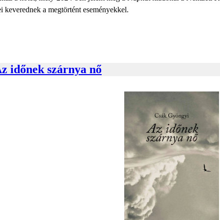
ei keverednek a megtörtént eseményekkel.
z időnek szárnya nő