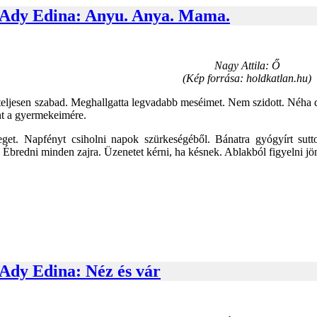
 Ady Edina: Anyu. Anya. Mama.
Nagy Attila: Ő
(Kép forrása: holdkatlan.hu)
 teljesen szabad. Meghallgatta legvadabb meséimet. Nem szidott. Néha dorg
t a gyermekeimére.
 eget. Napfényt csiholni napok szürkeségéből. Bánatra gyógyírt sut
re. Ébredni minden zajra. Üzenetet kérni, ha késnek. Ablakból figyelni j
 Ady Edina: Néz és vár