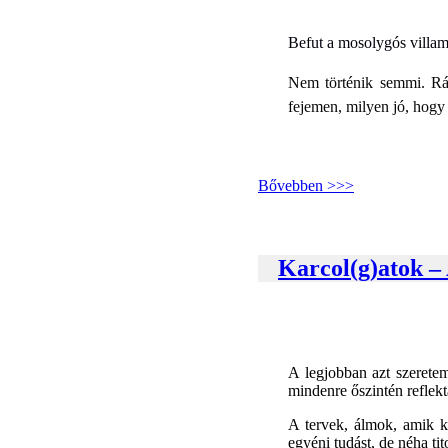
Befut a mosolygós villam
Nem történik semmi. Rá
fejemen, milyen jó, hogy
Bővebben >>>
Karcol(g)atok –
A legjobban azt szerete
mindenre őszintén reflek
A tervek, álmok, amik k
egyéni tudást, de néha ti