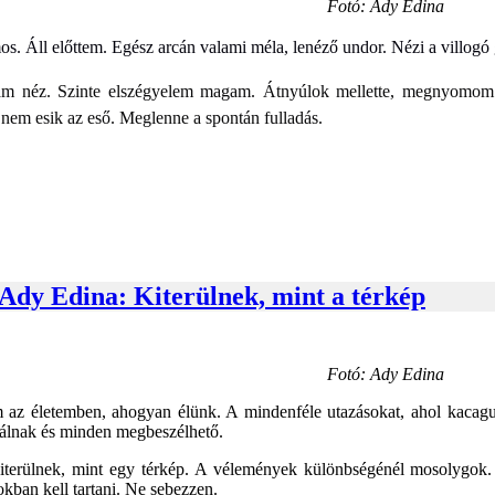
Fotó: Ady Edina
os. Áll előttem. Egész arcán valami méla, lenéző undor. Nézi a villogó
m néz. Szinte elszégyelem magam. Átnyúlok mellette, megnyomom a 
 nem esik az eső. Meglenne a spontán fulladás.
 Ady Edina: Kiterülnek, mint a térkép
Fotó: Ady Edina
m az életemben, ahogyan élünk. A mindenféle utazásokat, ahol kacag
tálnak és minden megbeszélhető.
iterülnek, mint egy térkép. A vélemények különbségénél mosolygok.
tokban kell tartani. Ne sebezzen.