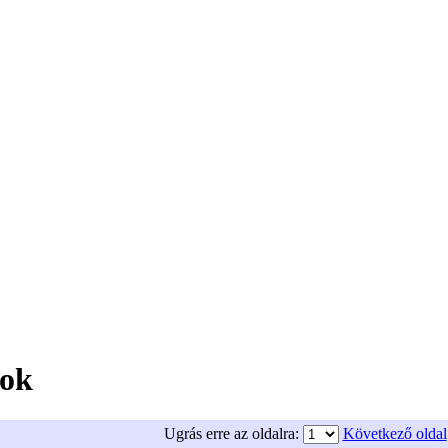
tok
Ugrás erre az oldalra:
Következő oldal