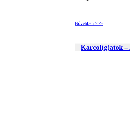
Bővebben >>>
Karcol(g)atok –