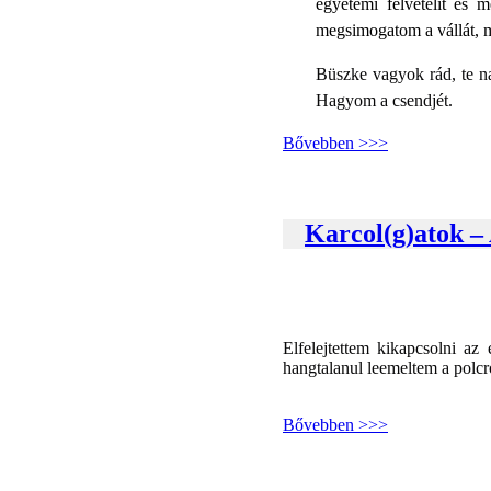
egyetemi felvételit és
megsimogatom a vállát, má
Büszke vagyok rád, te na
Hagyom a csendjét.
Bővebben >>>
Karcol(g)atok – 
Elfelejtettem kikapcsolni a
hangtalanul leemeltem a polcr
Bővebben >>>