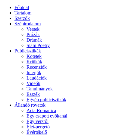
Főoldal
Tartalom
Szerzők
Szépirodalom
Versek
Prózák
Drámák
Slam Poetry
Publicisztikák
Kötetek
Kritikák
Recenziók
Interjúk
Laudációk
Videók
Tanulmányok
Esszék
Egyéb publicisztikák
Állandó rovatok
Acta Romanica
Egy csapott evőkanál
Egy versről
Élet-pergető
Évértékelő