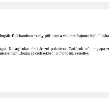
ált. Belekaroltam és egy pillanatra a vállamra hajtotta fejét. Illatára
togni. Kacagásukat elraktározni polcaimra. Bukások után ragtapaszt
önnek-e már. Elbújni az ölelésekben. Kimondani, szeretlek.