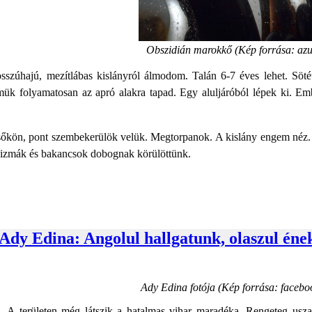
Obszidián marokkő
(Kép forrása: azu
osszúhajú, mezítlábas kislányról álmodom. Talán 6-7 éves lehet. Sö
ük folyamatosan az apró alakra tapad. Egy aluljáróból lépek ki. Em
őkön, pont szembekerülök velük. Megtorpanok. A kislány engem néz. Ke
Csizmák és bakancsok dobognak körülöttünk.
Ady Edina: Angolul hallgatunk, olaszul éne
Ady Edina fotója (Kép forrása: faceb
l. A területen még látszik a hatalmas vihar maradéka. Rengeteg usza