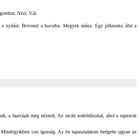
 gombot. Nézi. Vár.
nyitást. Bevonul a kocsiba. Megyek utána. Egy pillanatra áfut a
unk, a faarcúak meg néznek. Az utcán sodródásokat, ahol a raptorok
 Mindegyikben van igazság. Az én tapasztalatom beégette ugyan az