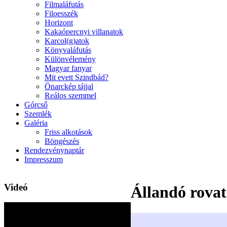
Filmaláfutás
Filoesszék
Horizont
Kakaópercnyi villanatok
Karcol(g)atok
Könyvaláfutás
Különvélemény
Magyar fanyar
Mit evett Szindbád?
Önarckép tájjal
Reálos szemmel
Górcső
Szemlék
Galéria
Friss alkotások
Böngészés
Rendezvénynaptár
Impresszum
Videó
Állandó rova