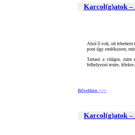
Karcol(g)atok –
Ahol ő volt, ott lehettem
pont úgy emlékszem, min
Tartani a világot, mint
felhelyezni testre, lélek
Bővebben >>>
Karcol(g)atok –