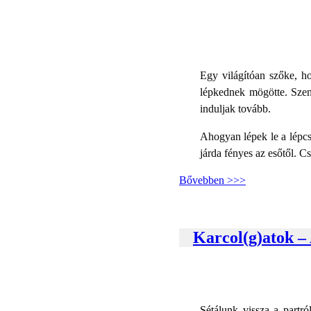
Egy világítóan szőke, h
lépkednek mögötte. Szem
induljak tovább.
Ahogyan lépek le a lépcs
járda fényes az esőtől. 
Bővebben >>>
Karcol(g)atok – 
Sétálunk vissza a partró