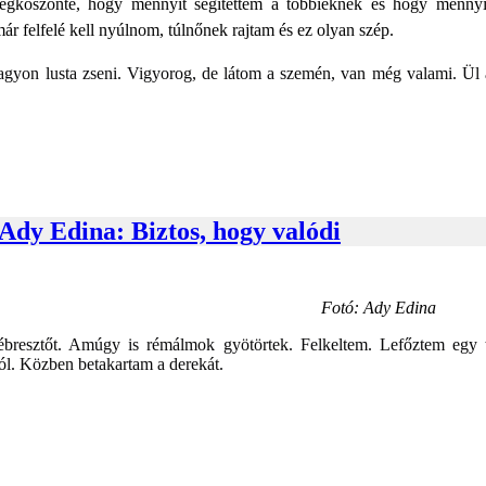
 megköszönte, hogy mennyit segítettem a többieknek és hogy menny
r felfelé kell nyúlnom, túlnőnek rajtam és ez olyan szép.
gyon lusta zseni. Vigyorog, de látom a szemén, van még valami. Ül a
Ady Edina: Biztos, hogy valódi
Fotó: Ady Edina
z ébresztőt. Amúgy is rémálmok gyötörtek. Felkeltem. Lefőztem egy
ól. Közben betakartam a derekát.