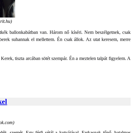
rit.hu)
tétkék ballonkabátban van. Három nő kíséri. Nem beszélgetnek, csak
berek suhannak el mellettem. Én csak állok. Az utat keresem, merre
rek, tiszta arcában sötét szempár. Én a meztelen talpát figyelem. A
kel
ook.com)
dék, szemét. Egy férfi sétál a kutyájával. Farkasnak tűnő, hatalmas