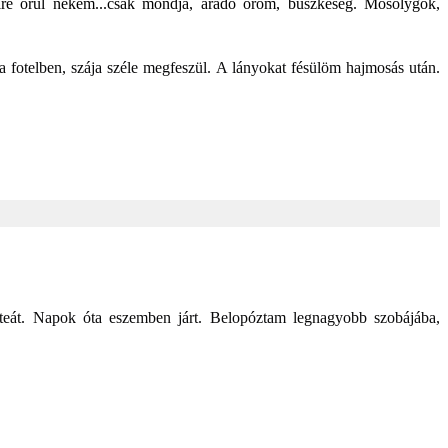
ire örül nekem...csak mondja, áradó öröm, büszkeség. Mosolygok,
 fotelben, szája széle megfeszül. A lányokat fésülöm hajmosás után.
 teát. Napok óta eszemben járt. Belopóztam legnagyobb szobájába,