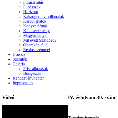
Filmaláfutás
Filoesszék
Horizont
Kakaópercnyi villanatok
Karcol(g)atok
Könyvaláfutás
Különvélemény
Magyar fanyar
Mit evett Szindbád?
Önarckép tájjal
Reálos szemmel
Górcső
Szemlék
Galéria
Friss alkotások
Böngészés
Rendezvénynaptár
Impresszum
Videó
IV. évfolyam 30. szám -
Tartalomjegyzék: