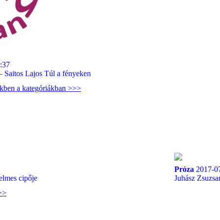
:37
 Saitos Lajos Túl a fényeken
ekben a kategóriákban >>>
Próza
2017-07
lmes cipője
Juhász Zsuzsa
>>