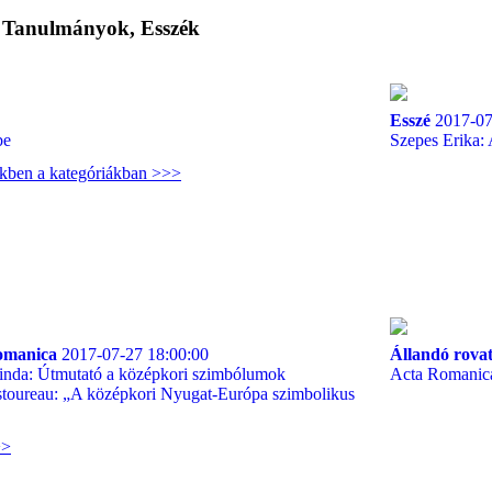
, Tanulmányok, Esszék
Esszé
2017-07
be
Szepes Erika: 
ekben a kategóriákban >>>
omanica
2017-07-27 18:00:00
Állandó rova
nda: Útmutató a középkori szimbólumok
Acta Romanica
stoureau: „A középkori Nyugat-Európa szimbolikus
>>