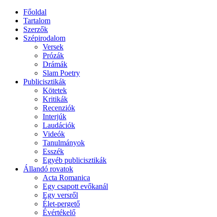
Főoldal
Tartalom
Szerzők
Szépirodalom
Versek
Prózák
Drámák
Slam Poetry
Publicisztikák
Kötetek
Kritikák
Recenziók
Interjúk
Laudációk
Videók
Tanulmányok
Esszék
Egyéb publicisztikák
Állandó rovatok
Acta Romanica
Egy csapott evőkanál
Egy versről
Élet-pergető
Évértékelő