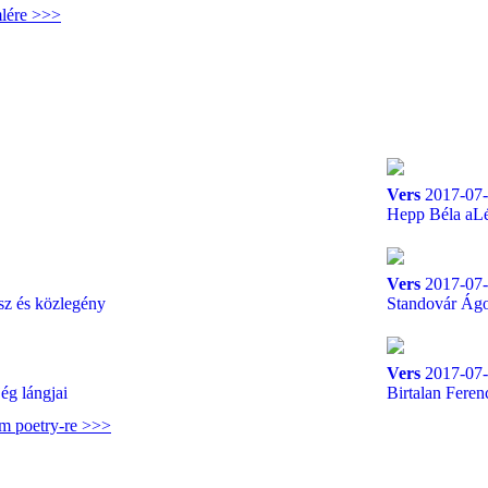
mlére >>>
Vers
2017-07-
Hepp Béla aLéb
Vers
2017-07-
sz és közlegény
Standovár Ágot
Vers
2017-07-
jég lángjai
Birtalan Feren
am poetry-re >>>