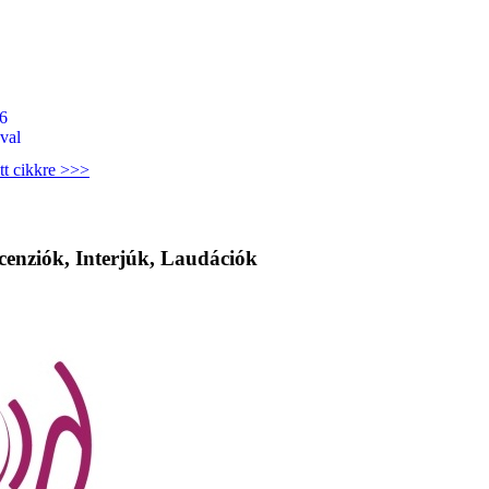
6
val
tt cikkre >>>
cenziók, Interjúk, Laudációk