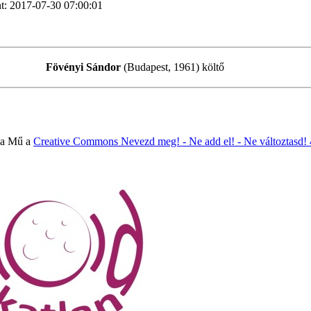
t: 2017-07-30 07:00:01
Fövényi Sándor
(Budapest, 1961) költő
 a Mű a
Creative Commons Nevezd meg! - Ne add el! - Ne változtasd!