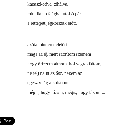
kapaszkodva, zihálva,
mint lián a faágba, utolsó pár
a rettegett jégkorszak előtt.
azóta minden délelőtt
maga az éj, mert szorítom szemem
hogy őrizzem álmom, hol vagy kiáltom,
ne félj ha itt az ősz, nekem az
egész világ a kabátom,
mégis, hogy fázom, mégis, hogy fázom....