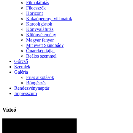
Filmaláfutás
Filoesszék
Horizont
Kakaópercnyi villanatok
Karcol(g)atok
Könyvaláfutás
Különvélemény
Magyar fanyar
Mit evett Szindbád?
Önarckép tájjal
Reálos szemmel
Górcső
Szemlék
Galéria
Friss alkotások
Böngészés
Rendezvénynaptár
Impresszum
Videó