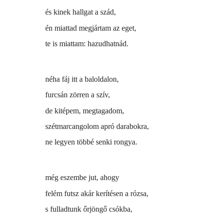
és kinek hallgat a szád,
én miattad megjártam az eget,
te is miattam: hazudhatnád.
néha fáj itt a baloldalon,
furcsán zörren a szív,
de kitépem, megtagadom,
szétmarcangolom apró darabokra,
ne legyen többé senki rongya.
még eszembe jut, ahogy
felém futsz akár kerítésen a rózsa,
s fulladtunk őrjöngő csókba,