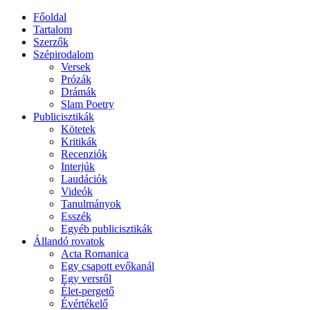
Főoldal
Tartalom
Szerzők
Szépirodalom
Versek
Prózák
Drámák
Slam Poetry
Publicisztikák
Kötetek
Kritikák
Recenziók
Interjúk
Laudációk
Videók
Tanulmányok
Esszék
Egyéb publicisztikák
Állandó rovatok
Acta Romanica
Egy csapott evőkanál
Egy versről
Élet-pergető
Évértékelő