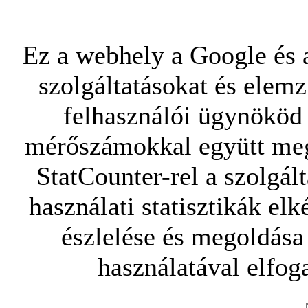
Ez a webhely a Google és a
szolgáltatásokat és elemz
felhasználói ügynököd 
mérőszámokkal együtt mego
StatCounter-rel a szolgál
használati statisztikák elk
észlelése és megoldása
használatával elfoga