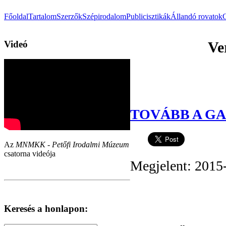
Főoldal
Tartalom
Szerzők
Szépirodalom
Publicisztikák
Állandó rovatok
Videó
Ve
TOVÁBB A GA
Az
MNMKK - Petőfi Irodalmi Múzeum
csatorna videója
Megjelent: 2015
Keresés a honlapon: