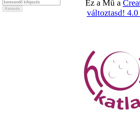
Ez a Mű a
Crea
változtasd! 4.