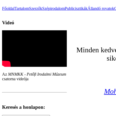
Főoldal
Tartalom
Szerzők
Szépirodalom
Publicisztikák
Állandó rovatok
Videó
Minden kedve
sik
Az
MNMKK - Petőfi Irodalmi Múzeum
csatorna videója
Moh
Keresés a honlapon: