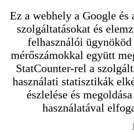
Ez a webhely a Google és a
szolgáltatásokat és elemz
felhasználói ügynököd 
mérőszámokkal együtt mego
StatCounter-rel a szolgál
használati statisztikák elk
észlelése és megoldása
használatával elfoga