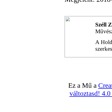
Széll Z
Művésze
A Hold
szerkes
Ez a Mű a
Crea
változtasd! 4.