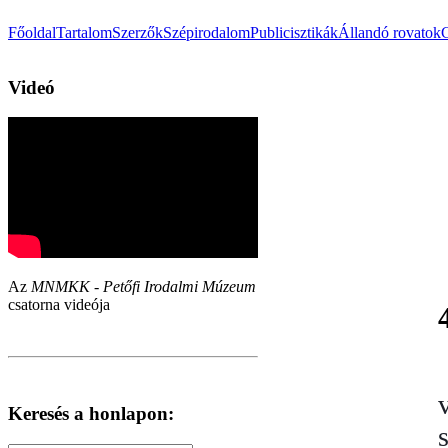
Főoldal
Tartalom
Szerzők
Szépirodalom
Publicisztikák
Állandó rovatok
Videó
Az
MNMKK - Petőfi Irodalmi Múzeum
csatorna videója
Keresés a honlapon: