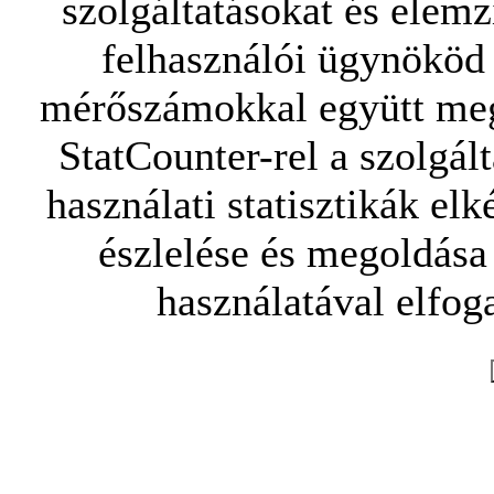
szolgáltatásokat és elemz
felhasználói ügynököd 
mérőszámokkal együtt mego
StatCounter-rel a szolgál
használati statisztikák elk
észlelése és megoldása
használatával elfoga