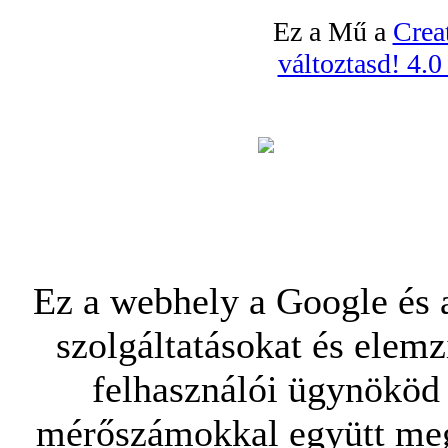
Ez a Mű a
Crea
változtasd! 4.
Ez a webhely a Google és a
szolgáltatásokat és elemz
felhasználói ügynököd 
mérőszámokkal együtt mego