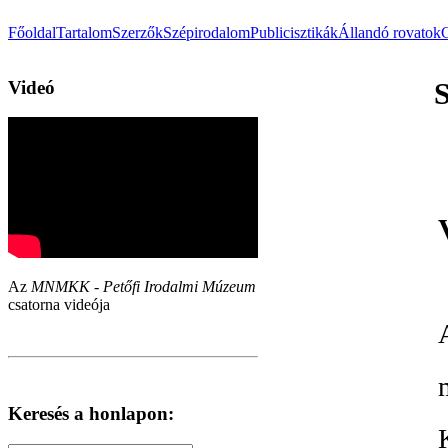
Főoldal
Tartalom
Szerzők
Szépirodalom
Publicisztikák
Állandó rovatok
Videó
Az
MNMKK - Petőfi Irodalmi Múzeum
csatorna videója
Keresés a honlapon: